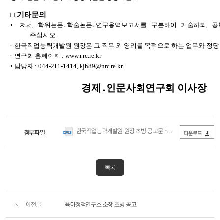
□
기타문의
◦
저서
,
학위논문
․
학술논문
․
연구용역보고서를 구분하여 기술하되
,
공
주십시오
.
◦
한국직업능력개발원 원장은 그 직무 외 영리를 목적으로 하는 업무와 정
◦
연구회 홈페이지
:
www.nrc.re.kr
◦
담당자
:
044-211-1414,
kjh89@nrc.re.kr
경제
․
인문사회연구회 이사장
한국직업능력개발원 원장 초빙 공고문.hwp
첨부파일
(0Byte / 다운로드 285회
다운로드
목록
이전글
육아정책연구소 소장 초빙 공고