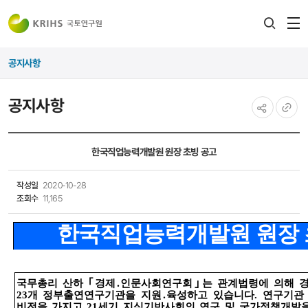
전
검색
열
레이어
공지사항
열기
공지사항
공유하기
URL
복사
한국직업능력개발원 원장 초빙 공고
작성일
2020-10-28
조회수
11,165
한국직업능력개발원 원장
국무총리 산하
｢
경제
․
인문사회연구회
｣
는 관계법령에 의해 
23
개 정부출연연구기관을 지원
․
육성하고 있습니다
.
연구기관
비전을 가지고
21
세기 지식기반사회의 연구 및 국가정책개발을