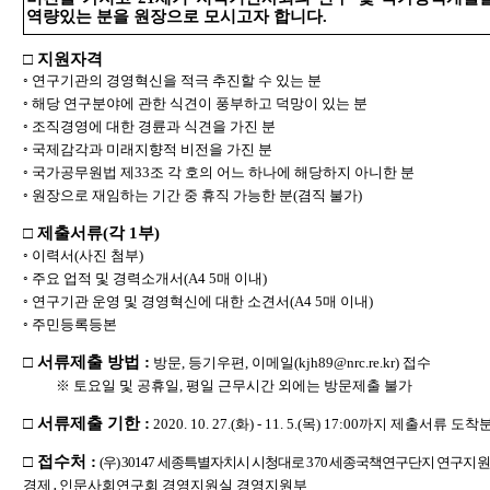
역량있는 분을 원장으로 모시고자 합니다
.
□
지원자격
◦
연구기관의 경영혁신을 적극 추진할 수 있는 분
◦
해당 연구분야에 관한 식견이 풍부하고 덕망이 있는 분
◦
조직경영에 대한 경륜과 식견을 가진 분
◦
국제감각과 미래지향적 비전을 가진 분
◦
국가공무원법 제
33
조 각 호의 어느 하나에 해당하지 아니한 분
◦
원장으로 재임하는 기간 중 휴직 가능한 분
(
겸직 불가
)
□
제출서류
(
각
1
부
)
◦
이력서
(
사진 첨부
)
◦
주요 업적 및 경력소개서
(A4 5
매 이내
)
◦
연구기관 운영 및 경영혁신에 대한 소견서
(A4 5
매 이내
)
◦
주민등록등본
□
서류제출 방법
:
방문
,
등
기우편
,
이메일
(kjh89@nrc.re.kr)
접수
※
토요일 및 공휴일
,
평일 근무시간 외에는 방문제출 불가
□
서류제출 기한
:
2020. 10. 27.(
화
) - 11. 5.(
목
) 17:00
까지 제출서류 도착
□
접수처
:
(
우
) 30147
세종특별자치시 시청대로
370
세종국책연구단지 연구지
경제
․
인문사회연구회 경영지원실 경영지원부