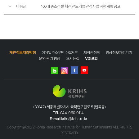
다음글
100대 중소건설 혁신 선도기업 선정사업 시행계획 공고
개인정보처리방침
이메일주소무단수집거부
저작권정책
영상정보처리기기
운영·관리 방침
오시는길
VDI포털
네이버
인스타그램
블로그
페이스북
유튜브
(30147) 세종특별자치시 국책연구원로 5 (반곡동)
TEL
044-960-0114
E-mail
krihs@krihs.re.kr
Copyright@2022 Korea Research Institute for Human Settlements ALL RIGHTS
RESERVED.