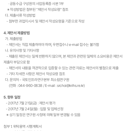
· 공동수급 구성원의 사업등록증 사본 1부
※ 작성방법은 첨부된 "제안서 작성요령" 참조
다. 제출서류 작성방법
- 첨부한 과업지시서 및 제안서 작성요령을 기준으로 작성
4. 제안서 제출방법
가. 제출방법
- 제안서는 직접 제출하여야 하며, 우편접수나 e-mail 접수는 불가함
나. 유의사항 및 기타사항
- 제출된 제안서는 일체 반환하지 않으며, 본 제안과 관련된 일체의 소요비용은 제안서
제출자 부담으로 함
- 제안서의 내용을 객관적으로 입증할 수 있는 관련 자료는 제안서의 별첨으로 제출
- 기타 자세한 사항은 제안서 작성요령 참조
다. 문의처 - 국토인프라연구본부 최소림연구원
(전화 : 044-960-0638 / E-mail :
srchoi@krihs.re.kr
)
5. 향후 일정
- 2017년 7월 21일(금) : 제안서 평가
- 2017년 7월 24일(월) : 입찰 및 업체선정
※ 상기 일정은 연구원 사정에 의해 일부 변경될 수 있음
첨부 1. 위탁용역 시행계획서