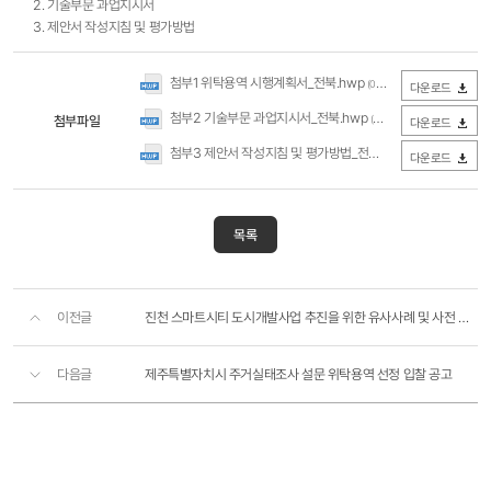
2. 기술부문 과업지시서
3. 제안서 작성지침 및 평가방법​
첨부1 위탁용역 시행계획서_전북.hwp
(0Byte / 다운로드 257회)
다운로드
첨부2 기술부문 과업지시서_전북.hwp
첨부파일
(0Byte / 다운로드 207회)
다운로드
첨부3 제안서 작성지침 및 평가방법_전북.hwp
(0Byte / 다운로드 2
다운로드
목록
이전글
진천 스마트시티 도시개발사업 추진을 위한 유사사례 및 사전 기술검토 용역 위탁시행 재공고
다음글
제주특별자치시 주거실태조사 설문 위탁용역 선정 입찰 공고