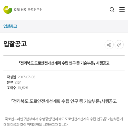
전
검색
열
레이어
입찰공고
열기
입찰공고
공유하기
URL
복사
「전라북도 도로안전개선계획 수립 연구 중 기술부문」 시행공고
작성일
2017-07-03
분류
입찰
조회수
19,525
「전라북도 도로안전개선계획 수립 연구 중 기술부문」시행공고
국토인프라연구본부에서 수행중인「전라북도 도로안전개선계획 수립 연구」중 기술부문에
대해 다음과 같이 위탁용역을 시행하고자 합니다.