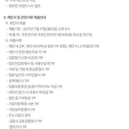
마. 주요 제안요청 사항
- 첨부한 과업지시서 참조
3. 제안서 및 관련서류 제출안내
가. 제안서 제출
- 제출기한 : 2017년 7월 17일(월요일) 오후 5시
- 제 출 처 : 국토연구원 국토인프라연구본부(6층) 최소림 연구원
나. 제출서류
- 제안서Ⅰ 2부, 제안서Ⅱ 6부(Ⅰ,Ⅱ 원본 1부 포함), 제안서 Ⅰ, Ⅱ 파일CD 1매
- 제안서 관련 증빙자료 각 1부
- 입찰참가신청서(공문) 1부
- 법인인감증명서 및 사용인감계 1부
- 국세 및 지방세 완납증명서 1부
- 밀봉 날인한 가격입찰서 1부
- 설계예산서 1부
- 입찰보증증권 (입찰가격의 5% 이상) 1부
- 대리인 참가 시 대표자 위임장 1부
- 법인 등기부등본 1부
- 사업자등록증 사본 1부
- 사업실적증명서 1부
- 컨소시엄인 경우
· 공동수급표준협정서 1부
· 합의각서 1부