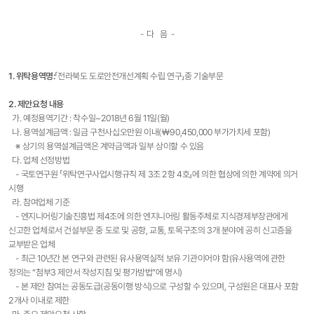
- 다 음 -
1. 위탁용역명:
「전라북도 도로안전개선계획 수립 연구」중 기술부문
2. 제안요청 내용
가. 예정용역기간 : 착수일~2018년 6월 11일(월)
나. 용역설계금액 : 일금 구천사십오만원 이내(￦90,450,000 부가가치세 포함)
※ 상기의 용역설계금액은 계약금액과 일부 상이할 수 있음
다. 업체 선정방법
- 국토연구원 「위탁연구사업시행규칙 제 3조 2항 4호」에 의한 협상에 의한 계약에 의거
시행
라. 참여업체 기준
- 엔지니어링기술진흥법 제4조에 의한 엔지니어링 활동주체로 지식경제부장관에게
신고한 업체로서 건설부문 중 도로 및 공항, 교통, 토목구조의 3개 분야에 공히 신고증을
교부받은 업체
- 최근 10년간 본 연구와 관련된 유사용역실적 보유 기관이어야 함(유사용역에 관한
정의는 “첨부3 제안서 작성지침 및 평가방법”에 명시)
- 본 제안 참여는 공동도급(공동이행 방식)으로 구성할 수 있으며, 구성원은 대표사 포함
2개사 이내로 제한