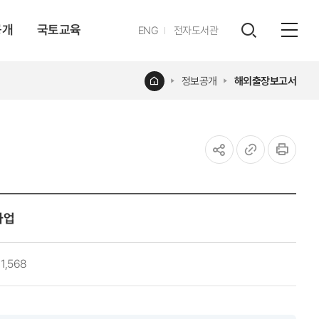
공개
국토교육
영문
ENG
전자도서관
전체
사이트
검색
열기
레이어
홈
정보공개
해외출장보고서
열기
공유하기
URL
인쇄
복사
사업
1,568