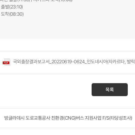
발(23:10)
 도착(08:30)
국외출장결과보고서_20220619-0624_인도네시아(자카르타, 발릭
목록
방글라데시 도로교통공사 친환경(CNG)버스 지원사업 F/S(타당성조사)