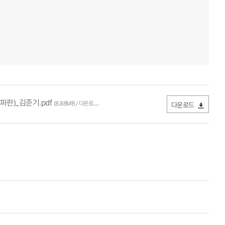
파판)_김준기.pdf
(8.88MB / 다운로드 400회)
다운로드