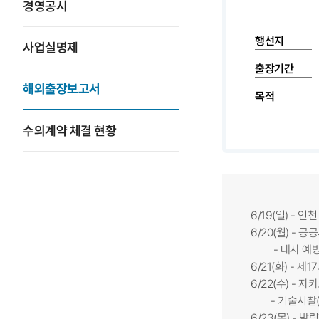
경영공시
행선지
사업실명제
출장기간
해외출장보고서
목적
수의계약 체결 현황
6/19(일) - 인천
6/20(월) -
- 대사 예방 
6/21(화) - 
6/22(수) - 자
- 기술시찰(Bala
6/23(목) - 발