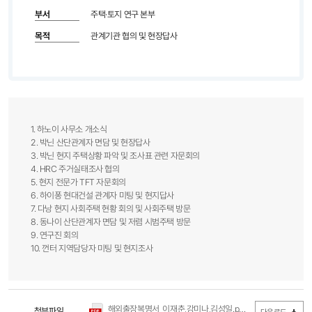
부서
주택·토지 연구 본부
목적
관계기관 협의 및 현장답사
1. 하노이 사무소 개소식
2. 박닌 산단관계자 면담 및 현장답사
3. 박닌 현지 주택상황 파악 및 조사표 관련 자문회의
4. HRC 주거실태조사 협의
5. 현지 전문가 TFT 자문회의
6. 하이퐁 현대건설 관계자 미팅 및 현지답사
7. 다낭 현지 사회주택 현황 회의 및 사회주택 방문
8. 동나이 산단관계자 면담 및 저렴 시범주택 방문
9. 연구진 회의
10. 껀터 지역담당자 미팅 및 현지조사​
해외출장복명서_이재춘,강미나,김성일.pdf
첨부파일
(0Byte / 다운로드 809회)
다운로드