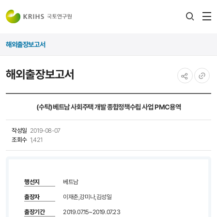
전
검색
열
레이어
해외출장보고서
열기
해외출장보고서
공유하기
URL
복사
(수탁)베트남 사회주택 개발 종합정책수립 사업 PMC용역
작성일
2019-08-07
조회수
1,421
행선지
베트남
출장자
이재춘,강미나,김성일
출장기간
2019.07.15~2019.07.23