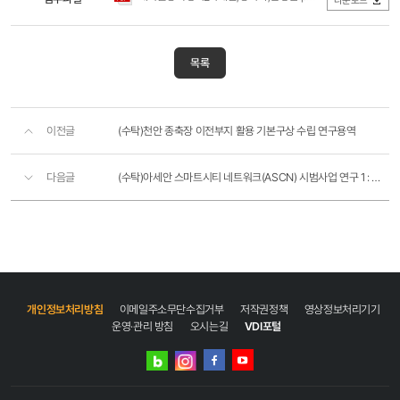
목록
이전글
(수탁)천안 종축장 이전부지 활용 기본구상 수립 연구용역
다음글
(수탁)아세안 스마트시티 네트워크(ASCN) 시범사업 연구 1 : 패키지 사업
개인정보처리방침
이메일주소무단수집거부
저작권정책
영상정보처리기기
운영·관리 방침
오시는길
VDI포털
네이버
인스타그램
블로그
페이스북
유튜브