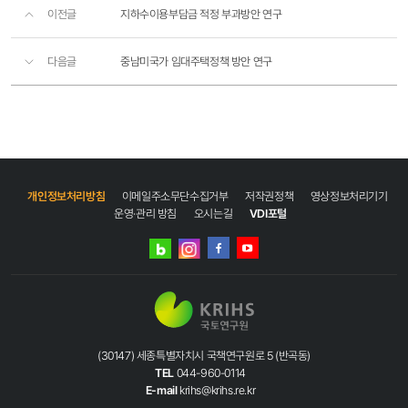
이전글
지하수이용부담금 적정 부과방안 연구
다음글
중남미국가 임대주택정책 방안 연구
개인정보처리방침
이메일주소무단수집거부
저작권정책
영상정보처리기기
운영·관리 방침
오시는길
VDI포털
네이버
인스타그램
블로그
페이스북
유튜브
(30147) 세종특별자치시 국책연구원로 5 (반곡동)
TEL
044-960-0114
E-mail
krihs@krihs.re.kr