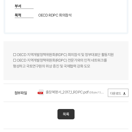
부서
목적
OECD RDPC 회의참석
□ OECD 지역개발정책위원회(RDPC) 회의참석 및 정부대표단 활동지원
□ OECD 지역개발정책위원회(RDPC) 전문가와의 인적 네트워크를
형성하고 국토연구원의 위상 증진 및 국제협력 강화 도모
출장복명서_2017_1_RDPC.pdf
첨부파일
(0Byte / 다운로드 269회)
다운로드
목록