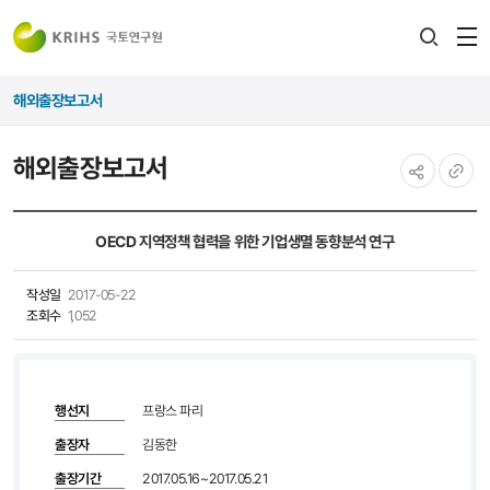
전
검색
열
레이어
해외출장보고서
열기
해외출장보고서
공유하기
URL
복사
OECD 지역정책 협력을 위한 기업생멸 동향분석 연구
작성일
2017-05-22
조회수
1,052
행선지
프랑스 파리
출장자
김동한
출장기간
2017.05.16~2017.05.21