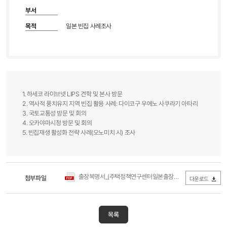
부서
목적
일본 빈집 사례조사
1. 하세코 라이브넷 LIPS 견학 및 본사 방문
2. 역사적 풍치유지 지역 빈집 활용 사례: 다이코구 우에노 사쿠라기 아타리
3. 국토교통성 방문 및 회의
4. 오카야마시청 방문 및 회의
5. 빈집재생 활성화 전략 사례(오노미치 시) 조사
출장복명서_(주택정책연구센터일본출장).pdf
첨부파일
(0Byte / 다운로드 44
다운로드
목록