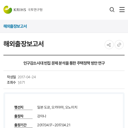
전
검색
열
레이어
해외출장보고서
열기
해외출장보고서
공유하기
URL
복사
인구감소시대 빈집 문제 분석을 통한 주택정책 방안 연구
작성일
2017-04-24
조회수
1,671
행선지
일본 도쿄, 오카야마, 오노미치
출장자
강미나
출장기간
2017.04.17~2017.04.21