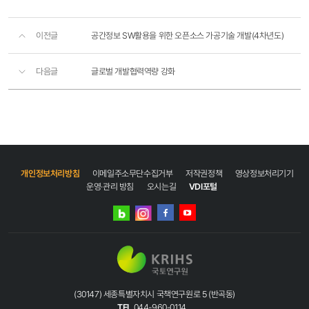
이전글
공간정보 SW활용을 위한 오픈소스 가공기술 개발(4차년도)
다음글
글로벌 개발협력역량 강화
개인정보처리방침
이메일주소무단수집거부
저작권정책
영상정보처리기기
운영·관리 방침
오시는길
VDI포털
네이버
인스타그램
블로그
페이스북
유튜브
(30147) 세종특별자치시 국책연구원로 5 (반곡동)
TEL
044-960-0114