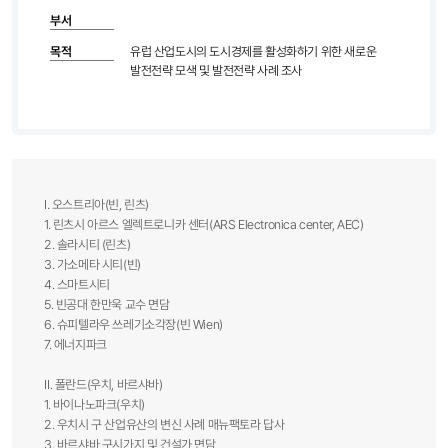
부서
목적
유럽 산업도시의 도시경제를 활성화하기 위한 새로운
발전전략 모색 및 발전전략 사례 조사
Ⅰ. 오스트리아(빈, 린츠)
1. 린츠시 아르스 엘렉트로니카 센터(ARS Electronica center, AEC)
2. 솔라시티 (린츠)
3. 가소메타 시티(빈)
4. 스마트시티
5. 빈공대 한만욱 교수 면담
6. 슈피텔라우 쓰레기소각장(빈 Wien)
7. 에너지파크
Ⅱ. 폴란드(우치, 바르샤바)
1. 바이나노파크(우치)
2. 우치시 구 산업유산의 변신 사례 매뉴팩토라 답사
3. 바르샤바 구시가지 및 건설가 면담​