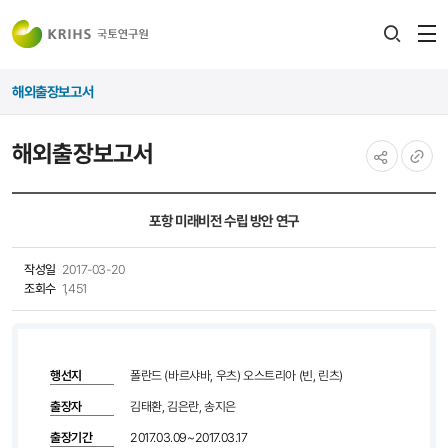
전
검색
열
레이어
해외출장보고서
열기
해외출장보고서
공유하기
URL
복사
포항 미래비전 수립 방안 연구
작성일
2017-03-20
조회수
1,451
행선지
폴란드 (바르샤바, 우츠) 오스트리아 (빈, 린츠)
출장자
김태환, 김은란, 송지은
출장기간
2017.03.09~2017.03.17