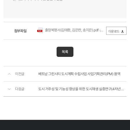
출장복명서(김태환, 김은란, 송지은).pdf
첨부파일
(0Byte / 다운로드 875회)
다운로드
목록
이전글
베트남 그린시티 도시계획 수립사업 사업기획관리(PM) 용역
다음글
도시 거주성 및 기능성 향상을 위한 도시재생 실증연구(4차년도)(3-1-0)