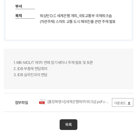
부서
목적
워싱턴 D.C 세계은행 개최_국토교통부 국제워크숍
(차관주재) 스마트 교통 도시 해외진출 관련 주제 발표
1. WB-MOLIT 제1차 연례 정기세미나 주제 발표 및 토론
2. IDB 부총재 면담회의
3. IDB 실무진과의 면담​
[출장복명서]세계은행제1차워크샵.pdf
첨부파일
(0Byte / 다운로드 503회)
다운로드
목록