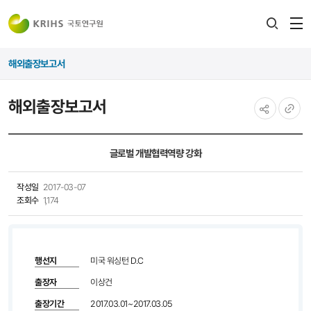
전
검색
열
레이어
해외출장보고서
열기
해외출장보고서
공유하기
URL
복사
글로벌 개발협력역량 강화
작성일
2017-03-07
조회수
1,174
행선지
미국 워싱턴 D.C
출장자
이상건
출장기간
2017.03.01~2017.03.05