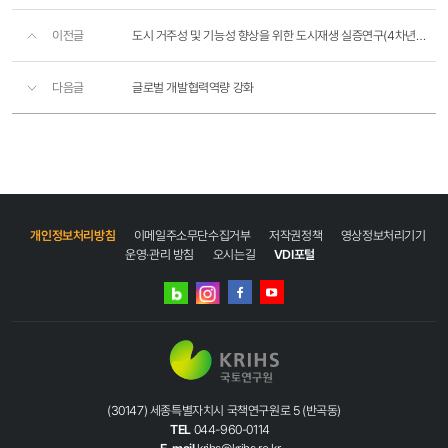
이전글
도시 거주성 및 기능성 향상을 위한 도시재생 실증연구(4차년도)(3-1-0)
다음글
글로벌 개발협력역량 강화
개인정보처리방침
이메일주소무단수집거부
저작권정책
영상정보처리기기
운영·관리 방침
오시는길
VDI포털
네이버
인스타그램
블로그
페이스북
유튜브
(30147) 세종특별자치시 국책연구원로 5 (반곡동)
TEL
044-960-0114