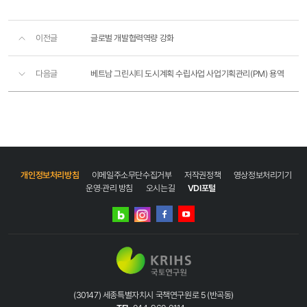
이전글
글로벌 개발협력역량 강화
다음글
베트남 그린시티 도시계획 수립사업 사업기획관리(PM) 용역
개인정보처리방침
이메일주소무단수집거부
저작권정책
영상정보처리기기
운영·관리 방침
오시는길
VDI포털
네이버
인스타그램
블로그
페이스북
유튜브
(30147) 세종특별자치시 국책연구원로 5 (반곡동)