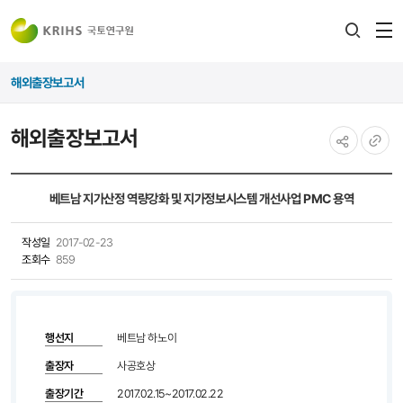
전
검색
열
레이어
해외출장보고서
열기
해외출장보고서
공유하기
URL
복사
베트남 지가산정 역량강화 및 지가정보시스템 개선사업 PMC 용역
작성일
2017-02-23
조회수
859
행선지
베트남 하노이
출장자
사공호상
출장기간
2017.02.15~2017.02.22