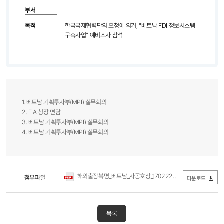
부서
목적
한국국제협력단의 요청에 의거, "베트남 FDI 정보시스템
구축사업" 예비조사 참석
1. 베트남 기획투자부(MPI) 실무회의
2. FIA 청장 면담
3. 베트남 기획투자부(MPI) 실무회의
4. 베트남 기획투자부(MPI) 실무회의​
해외출장복명_베트남_사공호상_170222.pdf
첨부파일
(0Byte / 다운로드 29
다운로드
목록