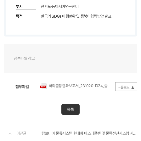
부서
한반도·동아시아연구센터
목적
한국의 SDGs 이행현황 및 동북아협력방안 발표
첨부파일 참고
국외출장결과보고서_231020-1024_중국(선양)_김민아.pdf
첨부파일
(
다운로드
목록
이전글
캄보디아 물류시스템 현대화 마스터플랜 및 물류전산시스템 시범구축사업 (3차)