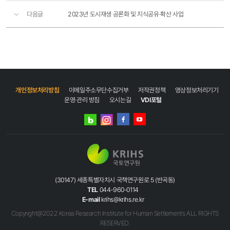
다음글
2023년 도시재생 공론화 및 지식공유·확산 사업
개인정보처리방침
이메일주소무단수집거부
저작권정책
영상정보처리기기
운영·관리 방침
오시는길
VDI포털
네이버
인스타그램
블로그
페이스북
유튜브
(30147) 세종특별자치시 국책연구원로 5 (반곡동)
TEL
044-960-0114
E-mail
krihs@krihs.re.kr
Copyright@2022 Korea Research Institute for Human Settlements ALL RIGHTS
RESERVED.