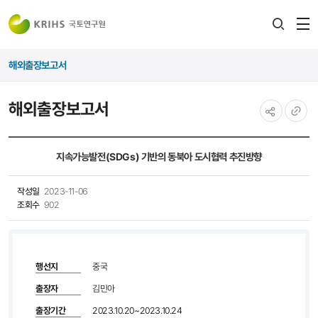
전
검색
열
레이어
해외출장보고서
열기
해외출장보고서
공유하기
URL
복사
지속가능발전(SDGs) 기반의 동북아 도시협력 추진방향
작성일
2023-11-06
조회수
902
행선지
중국
출장자
김민아
출장기간
2023.10.20~2023.10.24