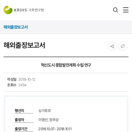
전
검색
열
레이어
해외출장보고서
열기
해외출장보고서
공유하기
URL
복사
혁신도시 종합발전계획 수립 연구
작성일
2018-10-12
조회수
1,454
행선지
싱가포르
출장자
이영선, 정우성
출장기간
2018.10.07~2018.10.11