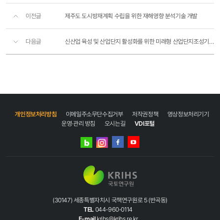
이전글
제주도 도시방재계획 수립을 위한 재해영향 분석기술 개발
다음글
신산업 육성 및 산업단지 활성화를 위한 미래형 산업단지조성기술 개발 " 산업단지 국가 중장기 전략 ..
개인정보처리방침
이메일주소무단수집거부
저작권정책
영상정보처리기기
운영·관리 방침
오시는길
VDI포털
네이버
인스타그램
블로그
페이스북
유튜브
(30147) 세종특별자치시 국책연구원로 5 (반곡동)
TEL
044-960-0114
E-mail
krihs@krihs.re.kr