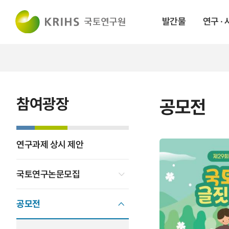
발간물
연구 ·
참여광장
공모전
연구과제 상시 제안
국토연구논문모집
공모전