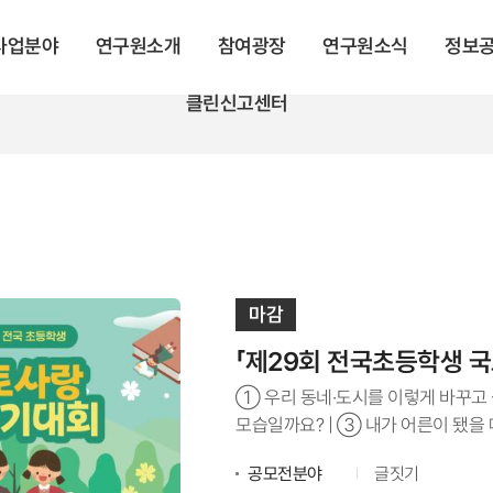
 사업분야
연구원소개
참여광장
연구원소식
정보
클린신고센터
마감
「제29회 전국초등학생 
① 우리 동네·도시를 이렇게 바꾸고
모습일까요? | ③ 내가 어른이 됐을
공모전분야
글짓기