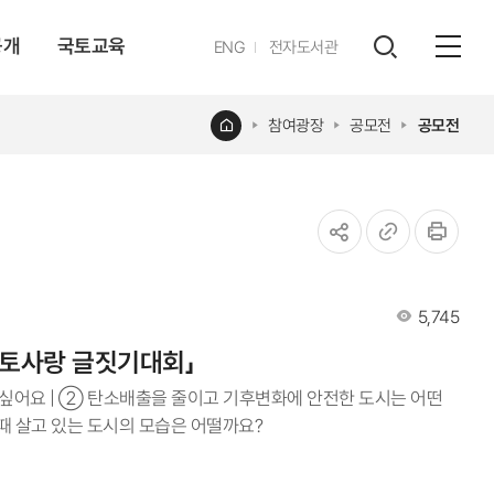
공개
국토교육
영문
ENG
전자도서관
전체
사이트
검색
열기
레이어
홈
참여광장
공모전
공모전
열기
공유하기
URL
인쇄
조회수
5,745
복사
국토사랑 글짓기대회」
 싶어요 | ② 탄소배출을 줄이고 기후변화에 안전한 도시는 어떤
 때 살고 있는 도시의 모습은 어떨까요?