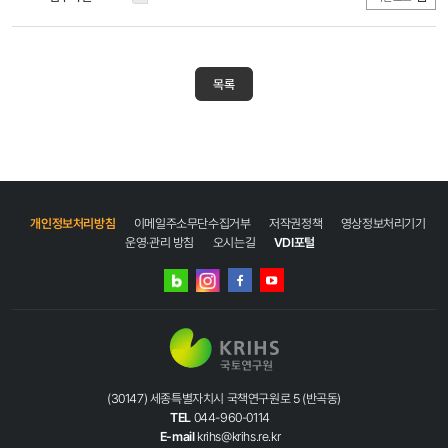
목록
개인정보처리방침
이메일주소무단수집거부
저작권정책
영상정보처리기기
운영·관리 방침
오시는길
VDI포털
네이버
인스타그램
블로그
페이스북
유튜브
(30147) 세종특별자치시 국책연구원로 5 (반곡동)
TEL
044-960-0114
E-mail
krihs@krihs.re.kr