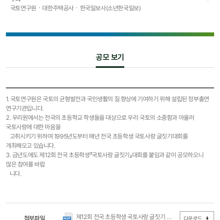
국토연구원ㆍ대한주택공사ㆍ한국일보사(소년한국일보)
공모 보기
1. 국토연구원은 국토의 균형발전과 국민생활의 질 향상에 기여하기 위해 설립된 정부출연
연구기관입니다.
2. 우리원에서는 전국의 초등학교 학생들을 대상으로 우리 국토의 소중함과 아울러
국토사랑에 대한 마음을
고취시키기 위하여 1995년도부터 매년 전국 초등학생 국토사랑 글짓기대회를
개최해오고 있습니다.
3. 금년도에도 제12회 전국 초등학생『국토사랑 글짓기』대회를 붙임과 같이 공모하오니
많은 참여를 바랍
니다.
제12회 전국 초등학생 국토사랑 글짓기 공모(학교).hwp
첨부파일
(0Byte
다운로드