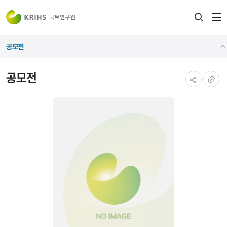
전
검색
열
레이어
공모전
열기
공모전
공유하기
URL
복사