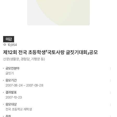
마감
조회수
10,954
제12회 전국 초등학생「국토사랑 글짓기대회」공모
산문(생활문, 경험담, 기행문 등)
공모전분야
글짓기
응모기간
2007-08-24 ~ 2007-09-28
결과발표
2007-10-23
응모대상
전국 초등학교 재학생
주최