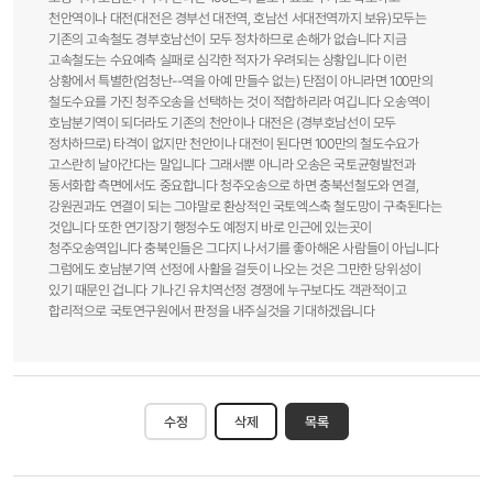
천안역이나 대전(대전은 경부선 대전역, 호남선 서대전역까지 보유)모두는
기존의 고속철도 경부호남선이 모두 정차하므로 손해가 없습니다 지금
고속철도는 수요예측 실패로 심각한 적자가 우려되는 상황입니다 이런
상황에서 특별한(엄청난--역을 아예 만들수 없는) 단점이 아니라면 100만의
철도수요를 가진 청주오송을 선택하는 것이 적합하리라 여깁니다 오송역이
호남분기역이 되더라도 기존의 천안이나 대전은 (경부호남선이 모두
정차하므로) 타격이 없지만 천안이나 대전이 된다면 100만의 철도수요가
고스란히 날아간다는 말입니다 그래서뿐 아니라 오송은 국토균형발전과
동서화합 측면에서도 중요합니다 청주오송으로 하면 충북선철도와 연결,
강원권과도 연결이 되는 그야말로 환상적인 국토엑스축 철도망이 구축된다는
것입니다 또한 연기장기 행정수도 예정지 바로 인근에 있는곳이
청주오송역입니다 충북인들은 그다지 나서기를 좋아해온 사람들이 아닙니다
그럼에도 호남분기역 선정에 사활을 걸듯이 나오는 것은 그만한 당위성이
있기 때문인 겁니다 기나긴 유치역선정 경쟁에 누구보다도 객관적이고
합리적으로 국토연구원에서 판정을 내주실것을 기대하겠읍니다
수정
삭제
목록