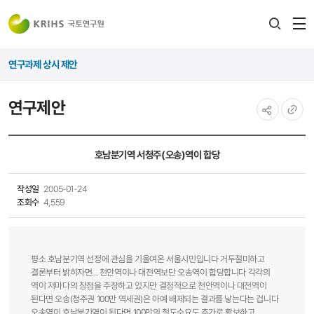
전
검색
열
레이어
연구과제 상시 제안
열기
연구제안
공유하기
URL
복사
호남분기역 서청주(오송)역이 합당
작성일
2005-01-24
조회수
4,559
평소 호남분기역 선정에 관심을 기울여온 서울시민입니다 거두절미하고
결론부터 밝히자면... 천안역이나 대전역보단 오송역이 합당합니다 각각의
역이 저마다의 장점을 주장하고 있지만 결정적으로 천안역이나 대전역이
된다면 오송(청주권 100만 역세권)은 아예 배제되는 결과를 낳는다는 겁니다
오송역이 호남분기역이 된다면 100만의 철도수요도 추가로 확보하고