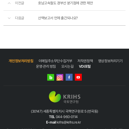
이전글
호남고속철도 경부선 분기점에 관한 제안
다음글
산맥보고서 언제 출간되나요?
개인정보처리방침
이메일주소무단수집거부
저작권정책
영상정보처리기기
운영·관리 방침
오시는길
VDI포털
네이버
인스타그램
블로그
페이스북
유튜브
(30147) 세종특별자치시 국책연구원로 5 (반곡동)
TEL
044-960-0114
E-mail
krihs@krihs.re.kr