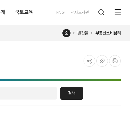
공개
국토교육
영문
ENG
전자도서관
전체
사이트
검색
열기
레이어
홈
발간물
부동산소비심리
열기
공유하기
URL
인쇄
복사
검색