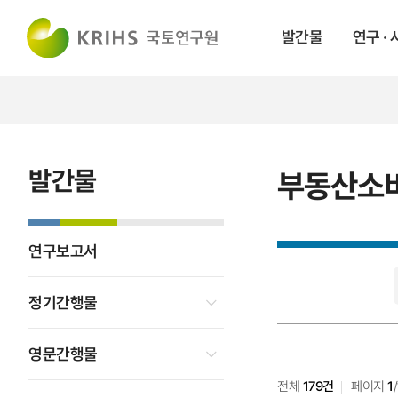
발간물
연구 ·
발간물
부동산소
연구보고서
부동산소비심리
검색
정기간행물
영문간행물
전체
179건
페이지
1
/