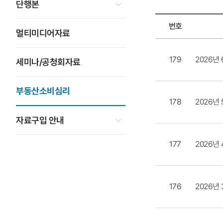
단행본
번호
멀티미디어자료
부동산소비심리
목록
2026년
179
세미나/공청회자료
-
번호,
부동산소비심리
제목,
2026년
178
등록일,
첨부파일,
자료구입 안내
조회수
2026년
177
2026년
176