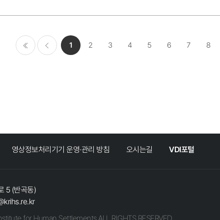
1
2
3
4
5
6
7
8
처음
이전
영상정보처리기기 운영·관리 방침
오시는길
VDI포털
 5 (반곡동)
@krihs.re.kr
stitute for Human Settlements ALL RIGHTS RESERVED.