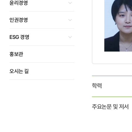
윤리경영
인권경영
ESG 경영
홍보관
오시는 길
학력
주요논문 및 저서