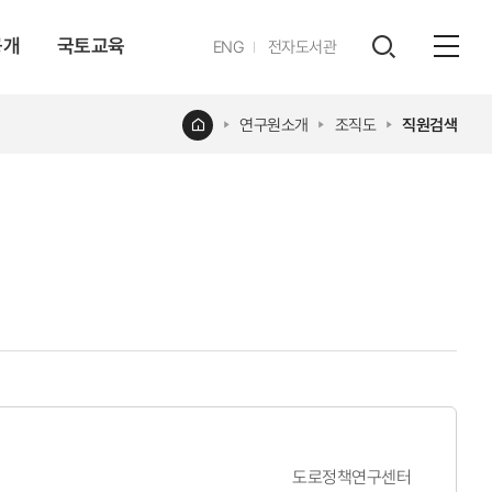
공개
국토교육
영문
ENG
전자도서관
전체
사이트
검색
열기
레이어
홈
연구원소개
조직도
직원검색
열기
도로정책연구센터