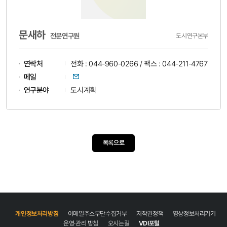
문새하
전문연구원
도시연구본부
연락처
전화 : 044-960-0266 / 팩스 : 044-211-4767
이메일
메일
연구분야
도시계획
목록으로
개인정보처리방침
이메일주소무단수집거부
저작권정책
영상정보처리기기
운영·관리 방침
오시는길
VDI포털