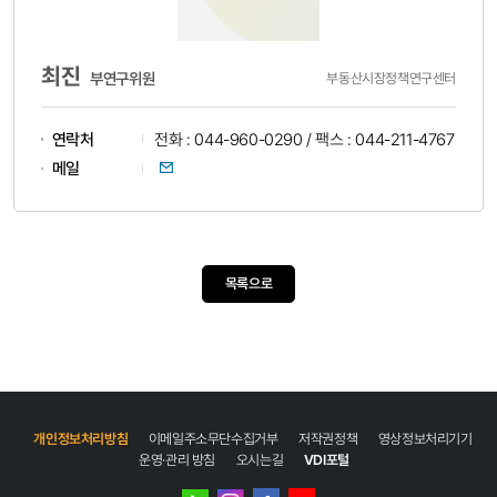
최진
부연구위원
부동산시장정책연구센터
연락처
전화 : 044-960-0290 / 팩스 : 044-211-4767
이메일
메일
목록으로
개인정보처리방침
이메일주소무단수집거부
저작권정책
영상정보처리기기
운영·관리 방침
오시는길
VDI포털