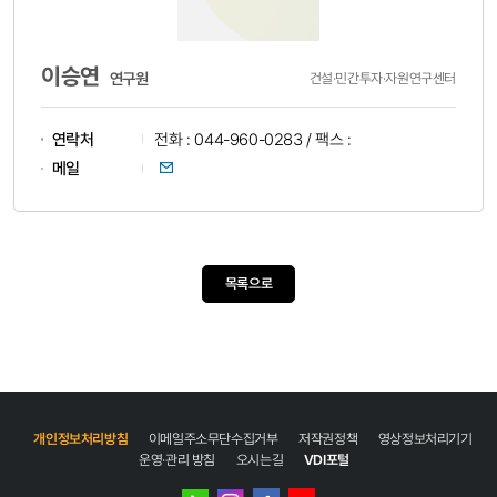
이승연
연구원
건설·민간투자·자원연구센터
연락처
전화 : 044-960-0283 / 팩스 :
이메일
메일
목록으로
개인정보처리방침
이메일주소무단수집거부
저작권정책
영상정보처리기기
운영·관리 방침
오시는길
VDI포털