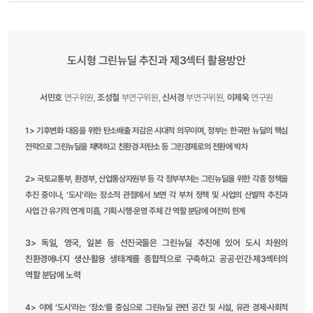
도시형 그린뉴딜 추진과 제3섹터 활용방안
서민호
연구위원,
조성철
부연구위원,
신서경
부연구위원,
이제욱
연구원
1> 기후변화 대응을 위한 탄소배출 저감은 시대적 의무이며, 정부는 한국판 뉴딜의 핵심
전략으로 그린뉴딜을 채택하고 친환경·저탄소 등 그린경제로의 전환에 박차
2> 국토교통부, 환경부, 산업통상자원부 등 각 정부부처는 그린뉴딜을 위한 각종 정책을
추진 중이나, ‘도시’라는 장소적 관점에서 보면 각 부처 정책 및 사업의 산발적 추진과
사업 간 유기적 연계 미흡, 기획·시행·운영 주체 간 역할 분담에 여전히 한계
3> 독일, 영국, 일본 등 선진국들은 그린뉴딜 추진에 있어 도시 차원의
친환경에너지 생산·활용 생태계를 종합적으로 구축하고 공공·민간·제3섹터의
역할 분담에 노력
4> 이에 ‘도시’라는 ‘장소’를 중심으로 그린뉴딜 관련 공간 및 시설, 유관 경제·사회적