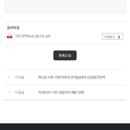
첨부파일
국토정책Brief_863호.pdf
다운로드
목록으로
이전글
혁신도시와 주변지역의 연계실태와 상생발전전략
다음글
빅데이터 기반 모빌리티 패턴 변화