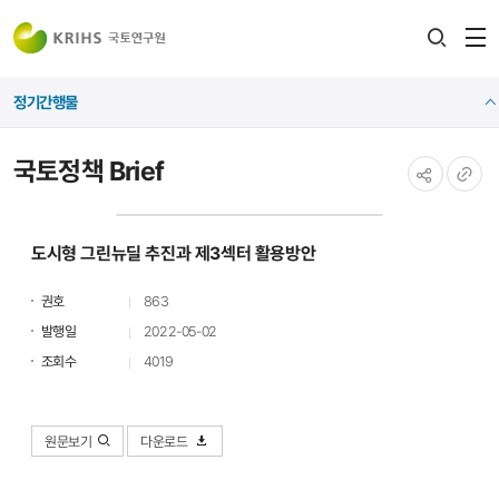
전
검색
열
레이어
정기간행물
열기
국토정책 Brief
공유하기
URL
복사
도시형 그린뉴딜 추진과 제3섹터 활용방안
권호
863
발행일
2022-05-02
조회수
4019
원문보기
다운로드