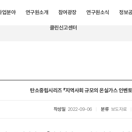
 사업분야
연구원소개
참여광장
연구원소식
정보
클린신고센터
탄소중립시리즈 『지역사회 규모의 온실가스 인벤토리
작성일
2022-09-06
분류
보도자료