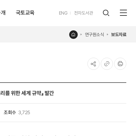
공개
국토교육
영문
ENG
전자도서관
전체
사이트
검색
열기
레이어
홈
연구원소식
보도자료
열기
공유하기
URL
인쇄
복사
를 위한 세계 규약』 발간
조회수
3,725