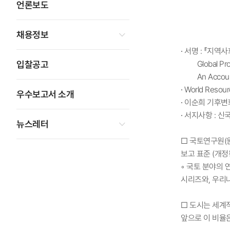
언론보도
채용정보
∙ 서명 : 『지역
입찰공고
Global Protoc
An Accounting
∙ World Reso
우수보고서 소개
∙ 이순희 기후
∙ 서지사항 : 신국
뉴스레터
□ 국토연구원(원
보고 표준 (개정판
◦ 국토 분야의
시리즈와, 우리나
□ 도시는 세계적
앞으로 이 비율