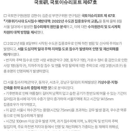
국토硏, 국토이슈리포트 제67호
□ 국토연구원(원장 강현수) 김준성 부연구위원 연구팀은
국토이슈리포트 제 67호
『기후위기시대 도시침수 예방대책: 2022년 수도권 집중호우의 교훈』
을 통해 올해 8월
서울 일대에서 발생한
침수피해의 원인을 분석
하고, 이에 대한
수자원관리 및 도시계획
차원의 대책 방향을 제시
했다.
□ 2022년 8월 8일부터 시작된 수도권 집중호우로 인해 하천 범람 및 산사태 주의보가
발령되고,
서울 도심지역 일대 주택·지하철·도로 침수가 발생하여 인명 및 재산피해를
야기
하였다.
◦ 반지하 주택 침수로 인한 사망 4명(관악구 3명, 동작구 1명), 가로수 정비 중 감전으로 인한
사망 1명(동작구), 지하주차장 침수 및 맨홀 뚜껑 탈락에 의한 추락으로 사망 3명(서초구) 등
총 8명의 인명피해가 발생하였다.
□ 서울 침수지역(관악구, 동작구, 서초구, 강남구 일대)의 피해발생은
기상수문·지형·
건축물 취약 요소의 중첩에 의한 것
으로 분석되었다.
◦ 기후변화로 인해 여름철이 길어져 남쪽의 덥고 습한 공기가 한반도에 머물 수 있는 기간이
길어짐과 동시에 대기의 수증기 양이 증가하여 서울지역에 최고 시간당 141.5mm
집중호우가 야기하였고,
◦ 이 같은 서울시 하수관거는 용량(시간당 75mm)을 초과하는 강우 발생 결과, 우수관 역류
등으로 인해 침수피해가 발생
◦ 시간당 100mm 이상 강우 발생 지역, 과거 침수피해 지역, 노후단독 및 반지하 주택
밀집지역, 주요 하천변 저지대 등에서 인명 및 재산피해가 가중되는 등 재해의 위해성,