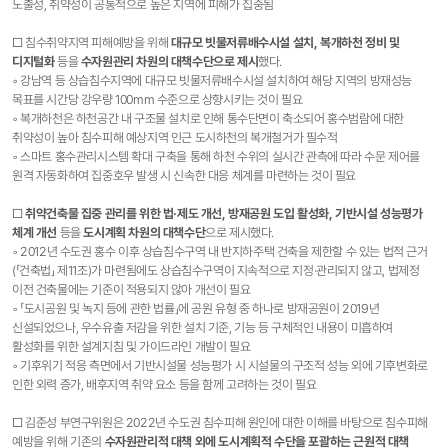
노출성, 취약성이 공통적으로 높은 지역에 피해가 집중됨
□ 침수취약지역 피해예방을 위해
대규모 빗물저류배수시설 설치, 복개하천 정비 및
디지털화
등을
수자원관리 차원의 대책수단으로 제시
했다.
◦ 강남역 등 상습침수지역에 대규모 빗물저류배수시설 설치하여 해당 지역의 방재성능
목표를 시간당 강우량 100mm 수준으로 상향시키는 것이 필요
◦ 복개하천은 하천공간 내 구조물 설치로 인해 통수단면이 축소되어 홍수범람에 대한
취약성이 높아 침수피해 예상지역 인근 도시하천의 복개철거가 필수적
◦ 스마트 홍수관리시스템 확대 구축을 통해 하천 수위의 실시간 관측에 따라 수문 제어를
원격 자동화하여 집중호우 발생 시 신속한 대응 체계를 마련하는 것이 필요
□
취약건축물 집중 관리를 위한 법·제도 개선, 방재공원 도입 활성화, 기반시설 성능평가
체계 개선
등을
도시계획 차원의 대책수단
으로 제시했다.
◦ 2012년 수도권 홍수 이후 상습침수구역 내 반지하주택 건축을 제한할 수 있는 법적 근거
(「건축법」 제11조)가 마련됨에도 상습침수구역이 지속적으로 지정·관리되지 않고, 법제정
이전 건축물에는 기준이 적용되지 않아 개선이 필요
◦ 「도시공원 및 녹지 등에 관한 법률」에 공원 유형 중 하나로 방재공원이 2019년
신설되었으나, 우수유출 저감을 위한 설치 기준, 기능 등 구체적인 내용이 미흡하여
활성화를 위한 설계지침 및 가이드라인 개발이 필요
◦ 기후위기 적응 측면에서 기반시설물 성능평가 시 시설물의 구조적 성능 외에 기후변화로
인한 외력 증가, 배후지역 취약 요소 등을 함께 고려하는 것이 필요
□ 김준성 부연구위원은 2022년 수도권 침수피해 원인에 대한 이해를 바탕으로 침수피해
예방을 위해 기존의
수자원관리적 대책 외에 도시계획적 수단을 포괄하는 근원적 대책