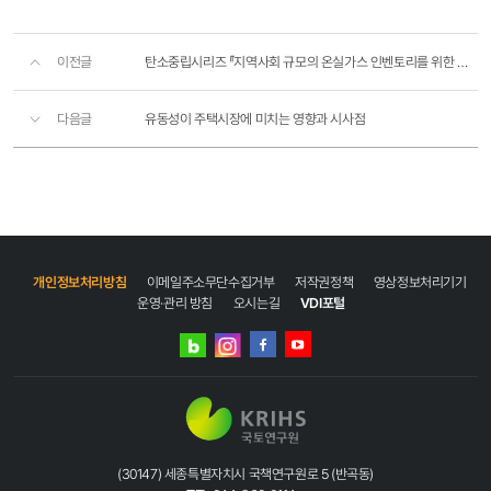
이전글
탄소중립시리즈 『지역사회 규모의 온실가스 인벤토리를 위한 세계 규약』 발간
다음글
유동성이 주택시장에 미치는 영향과 시사점
개인정보처리방침
이메일주소무단수집거부
저작권정책
영상정보처리기기
운영·관리 방침
오시는길
VDI포털
네이버
인스타그램
블로그
페이스북
유튜브
(30147) 세종특별자치시 국책연구원로 5 (반곡동)