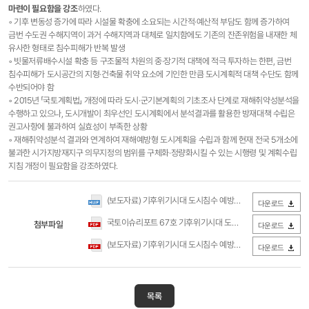
마련이 필요함을 강조
하였다.
◦ 기후 변동성 증가에 따라 시설물 확충에 소요되는 시간적·예산적 부담도 함께 증가하여
금번 수도권 수해지역이 과거 수해지역과 대체로 일치함에도 기존의 잔존위험을 내재한 체
유사한 형태로 침수피해가 반복 발생
◦ 빗물저류배수시설 확충 등 구조물적 차원의 중·장기적 대책에 적극 투자하는 한편, 금번
침수피해가 도시공간의 지형·건축물 취약 요소에 기인한 만큼 도시계획적 대책 수단도 함께
수반되어야 함
◦ 2015년 「국토계획법」 개정에 따라 도시·군기본계획의 기초조사 단계로 재해취약성분석을
수행하고 있으나, 도시개발이 최우선인 도시계획에서 분석결과를 활용한 방재대책 수립은
권고사항에 불과하여 실효성이 부족한 상황
◦ 재해취약성분석 결과와 연계하여 재해예방형 도시계획을 수립과 함께 현재 전국 5개소에
불과한 시가지방재지구 의무지정의 범위를 구체화·정량화시킬 수 있는 시행령 및 계획수립
지침 개정이 필요함을 강조하였다.
(보도자료) 기후위기시대 도시침수 예방대책_2022년 수도권 집중호우의 교훈(국토연구원).hwp
다운로드
국토이슈리포트 67호 기후위기시대 도시침수 예방대책_ 2022년 수도권 집중호우의 교훈(국토연구원).pdf
첨부파일
다운로드
(보도자료) 기후위기시대 도시침수 예방대책_2022년 수도권 집중호우의 교훈(국토연구원).pdf
다운로드
목록