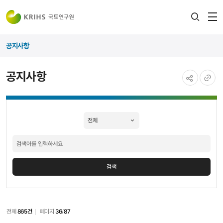
전
검색
열
레이어
공지사항
열기
공지사항
공유하기
URL
공지사항
복사
검색
검색
전체
865건
페이지
36
/
87