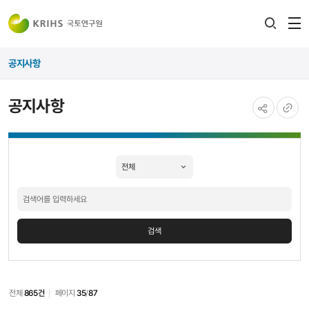
전
검색
열
레이어
공지사항
열기
공지사항
공유하기
URL
공지사항
복사
검색
검색
전체
865건
페이지
35
/
87