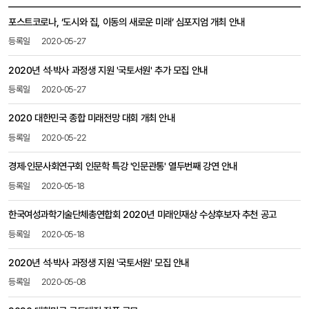
공지사항
포스트코로나, ‘도시와 집, 이동의 새로운 미래’ 심포지엄 개최 안내​
목록
-
2020-05-27
번호,
제목,
2020년 석·박사 과정생 지원 '국토서원' 추가 모집 안내
등록일,
2020-05-27
첨부파일,
조회수
2020 대한민국 종합 미래전망 대회 개최 안내
2020-05-22
경제·인문사회연구회 인문학 특강 '인문관통' 열두번째 강연 안내
2020-05-18
한국여성과학기술단체총연합회 2020년 미래인재상 수상후보자 추천 공고
2020-05-18
2020년 석·박사 과정생 지원 '국토서원' 모집 안내
2020-05-08