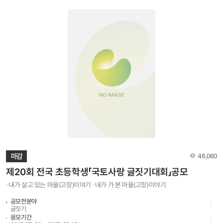
메뉴에서 접수 - 파일명은 응모자의 성명으로 업로드(예: 홍길동) - 입상작 선정 후
참가신청서에 기재된 연락처로 연락할 예정이오니 정확한 입력을 부탁드립니다. 5.
유의사항 ◦ 디지털 사진파일로 컬러 작품만 접수(필름사진 출품 불가) -
3,000×2,000pixel 이상, jpg 파일로 응모 - 1인당 5점 이내로 출품(5점 초과 시
초과된 출품작은 심사에서 제외) - 2014년 1월 1일 이후 촬영한 사진만 출품 가능 ◦
출품된 작품의 저작권은 출품자에게 귀속함 ◦ 수상자(저작자)는 국토연구원이 수상작을
공모전의 취지, 목적을 달성하기 위한 필요한 한도 내에서 복제 및 전송의 방법으로
이용하는 것을 허락함 ◦ 국토연구원은 필요에 따라 수상자(저작자)와 협의하여 수상작을
창작적으로 변형하는 등 2차적 저작물을 작성할 수 있음 ◦ 출품작의 저작권 및 초상권 등
수상작에 대한 모든 법적인 책임은 출품자가 부담 ◦ 표절작은 심사에서 제외하며, 수상작
선정 후에도 수상 취소 및 상금 회수 ◦ 타 공모전의 입상경력이 있거나 발표된 적이 있는
작품은 출품할 수 없음 ◦ 컴퓨터 그래픽 및 합성사진은 심사에서 제외함 ◦ 응모한 파일은
반환하지 않음 ◦ 잘못된 연락처에 대한 피해는 책임지지 않음 6. 시상내역 대상 1편
100만원 최우수상 2편 각 50만원 우수상 3편 각 30만원 장려상 6편 각 10만원 합계
총 12편 총 350만원 ※ 시상금 원천징수세액은 수상자 부담 7. 문의처 ◦ 국토연구원
사진공모전 담당자 031-380-0438, 0439
조회수
마감
46,060
제20회 전국 초등학생「국토사랑 글짓기대회」공모
· 내가 살고 있는 마을(고장)이야기 · 내가 가 본 마을(고장)이야기
공모전분야
글짓기
응모기간