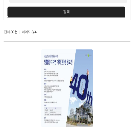
검색
전체
39건
페이지
3
/
4