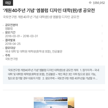
조회수
마감
1,056,952
'개원40주년 기념' 엠블럼 디자인 대학(원)생 공모전
국토연구원 개원40주년 기념 대학(원)생 엠블럼 디자인 공모전
공모전분야
엠블럼
응모기간
2018-03-01 ~ 2018-03-31
결과발표
2018-04-25
응모대상
국내 대학 및 대학원 재학생(휴학생 포함), 전공불문
주최
국토연구원
‘국토연구원 개원40주년 기념’ 엠블럼 디자인 대학(원)생 공모전 개최 1. 참가자격 ◦ 국내
대학 및 대학원 재학생(휴학생 포함), 전공불문 ◦ 개인 혹은 3인 이하 팀으로 응모 가능,
팀으로 참가할 경우 대표자 지정 2. 응모주제 ◦ 국토연구원 개원 40주년을 기념할 수
있는 창의적 디자인 ◦ 우리 국토의 발전을 이루어낸 국토연구원의 성과를 조화롭게 표현
3. 심사기준 ◦ 주제적합성, 창의성, 예술성, 활용성 4. 일정 ◦ 접수기간: 2018년 3월 1일
(목)∼3월 31일(토) ◦ 발표 및 시상: 2018년 4월 25일(수) 예정 ※ 상기 일정은 주최 측
사정에 의해 변경될 수 있음 - 입상자는 개별통지 및 국토연구원 홈페이지
(www.krihs.re.kr)에 공고 5. 시상내역 최우수상 1편 100만 원 우수상 2편 각 50만 원
참가상*(추첨) 10편 각 5만 원 (도서상품권 또는 기프티콘) 합계 총 13편 총 250만 원 ※
시상금 원천징수세액은 수상자 부담 * 응모작 중 10편은 추첨을 통해 도서상품권 또는