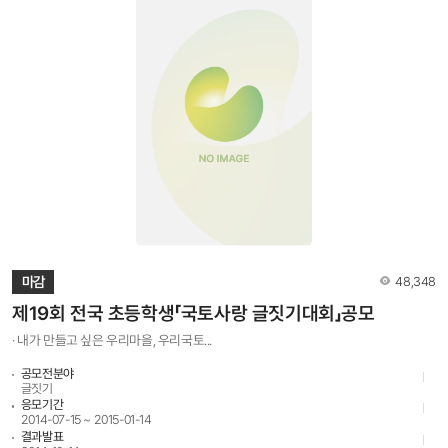
참여 바랍니다. ▶ 주제 - 국내외 친구, 동생 등에게 소개하고 싶은 아름다운 우리 국토 -
내가 살게 될 미래 마을(고장) 이야기- 내가 만나본 우리고장과 나라를 위해 일하는 사람들
모습(국공립공원 관리원, 환경미화원... 등) ▶ 참가대상 - 전국 초등학교 학생 ▶ 참가작품
- 산문(생활문, 경험담, 기행문 등), 동시는 제외 ▶ 원고분량 - 200자 원고지 10장 내외
(원고지 형식 제한 없음) ▶ 참가방법 - 학교 및 학원 단체와 개인 접수 모두 가능- 1인 1편
접수 원칙(1편 이상 응모시 무효처리) ▶ 제출처 - 서울 중구 세종대로 21길 30,
조선일보사 구관 3층- 「국토사랑 글짓기대회 운영사무국」우편접수 ▶ 접수기간(연장) -
2016년 7월 18일(월)~9월 30일(금)*9월 30일 소인분까지 접수 ▶ 문의전화 02)724-
7831 ▶ 수상자발표 - 10월 24일(월) 이후(예정) - 국토연구원 홈페이지
www.krihs.re.kr- 소년조선일보 홈페이지 kid.chosun.com ▶ 시상내역 구분 상
수상내역 시상내용 개인상 대상 국토교통부장관상(1명) 상장 및 장학금 100만원 금상
국토연구원장상(1명) 상장 및 장학금 80만원 소년조선일보사장상(1명) 은상
국토연구원장상(2명) 상장 및 장학금 50만원 소년조선일보사장상(2명) 동상
소년조선일보사장상(30명) 상장 및 부상(문화상품권 10만원) 장려상 국토연구원장상
(200명) 상장 및 부상(문화상품권 1만원) 지도교사상 대상 국토교통부장관상(1명) 상장
및 부상(문화상품권 50만원) 금상 소년조선일보사장상(1명) 상장 및 부상(문화상품권
조회수
마감
48,348
30만원) 은상 국토연구원장상(2명) 상장 및 부상(문화상품권 20만원) 동상
국토연구원장상(3명) 상장 및 부상(문화상품권 10만원) 단체상 대상 국토교통부장관상
제19회 전국 초등학생「국토사랑 글짓기대회」공모
(1개교) 상패 및 부상(문화상품권 100만원) 금상 국토연구원장상(1개교) 상패 및 부상
· 내가 만들고 싶은 우리마을, 우리국토...
(문화상품권 80만원) 은상 소년조선일보사장상(2개교) 상패 및 부상(문화상품권
60만원) 동상 국토연구원장상(3개교) 상패 및 부상(문화상품권 50만원) ※ 문의 -
공모전분야
국토연구원(www.krihs.re.kr) - 소년조선일보 (kid.chosun.com) - 전화:02) 724-
글짓기
7831(국토사랑 글짓기대회 운영사무국)
응모기간
2014-07-15 ~ 2015-01-14
결과발표