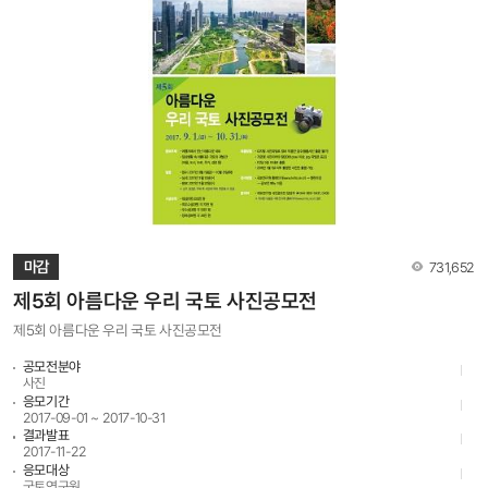
기프티콘 5만 원권을 드립니다. 6. 출품규격 ◦ 사이즈: A4(210x297mm), 가로 또는
세로형 내 자유롭게 구성 ◦ 해상도: 300dpi 이상, 50Mb 이내 ◦ 제출파일: jpg파일
(CMYK모드), 추후 당선작에 한하여 원본파일 별도 제출 ◦ 제출자(또는 팀)별로 3개까지
응모 가능 7. 접수방법 ◦ 국토연구원 홈페이지(www.krihs.re.kr) → 열린마당 → 공모전
메뉴에서 접수 - 파일명은 응모자의 성명으로 업로드(예: 홍길동)하며 여러 개일 경우
이름 뒤에 숫자를 붙여서 구분(홍길동1, 홍길동2, 홍길동3) - 입상작 선정 후
참가신청서에 기재된 연락처로 연락할 예정이오니 정확한 입력을 부탁드립니다. 8.
유의사항 ◦ 파일로 제출하여야 하며, 우편 및 방문접수는 불가함 ◦ 출품된 작품의 저작권은
출품자에게 귀속하며, 수상자(저작자)는 국토연구원이 수상작을 공모전의 취지, 목적을
달성하기 위한 필요한 한도 내에서 복제 및 전송의 방법으로 이용하는 것을 허락함 ◦
국토연구원은 필요에 따라 수상자(저작자)와 협의하여 수상작을 창작적으로 변형하는 등
2차적 저작물을 작성할 수 있음 ◦ 출품작의 저작권 및 초상권 등 수상작에 대한 모든
법적인 책임은 출품자가 부담함 ◦ 표절 및 모방작, 타인의 명의로 대리 출품한 작품, 타
공모전 입상작(동일작품이 아니더라도 작품의 일부 또는 유사작이 타 공모전에서
조회수
마감
731,652
수상작으로 선정된 경우 포함) 등은 심사에서 제외함. 수상이후 밝혀질 경우 입상을
취소하고 상금을 반환해야 함 ◦ 응모한 파일은 반환하지 않음 ◦ 잘못된 연락처에 대한
제5회 아름다운 우리 국토 사진공모전
피해는 책임지지 않음 9. 문의처 ◦ 국토연구원 엠블럼 디자인 공모전 담당자 044-960-
제5회 아름다운 우리 국토 사진공모전
0437, 0439
공모전분야
사진
응모기간
2017-09-01 ~ 2017-10-31
결과발표
2017-11-22
응모대상
국토연구원