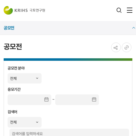
전
검색
열
레이어
공모전
열기
공모전
공유하기
URL
공모전
복사
공모전
공모전 분야
검색
검색-
공모전
응모기간
분야,
~
응모기간,
검색어
검색어