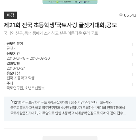
◦ 국토연구원 사진공모전 담당자 031-380-0438, 0439
조회수
마감
85,543
제21회 전국 초등학생「국토사랑 글짓기대회」공모
국내외 친구, 동생 등에게 소개하고 싶은 아름다운 우리 국토
공모전분야
글짓기
응모기간
2016-07-18 ~ 2016-09-30
결과발표
2016-10-24
응모대상
전국 초등학교 학생
주최
국토연구원, 소년조선일보
｢제21회 전국초등학생 국토사랑글짓기대회｣ 접수 기간 연장 안내 교육부와
국토교통부가 후원하고 국토연구원과 소년조선일보가 주최하는 「제21회 전국초등학생
국토사랑글짓기대회」가 폭염으로 인한 초등학교 하계방학 연장으로 아래와 같이 접수
기간을 연장합니다. ※ 연장 접수 기간 : 2016년 7월 18일(월) ~ 2016년 9월 30일(금) *
9월 30일(금) 소인분까지 접수 가능 ※ 기존 접수 기간 : 2016년 7월 18일(월) ~ 2016년
9월 9일(금) - 수상자 발표일 : 10.25.(화) 홈페이지 및 소년조선일보 신문 공고 예정
미래 우리 국토의 주역이 될 어린이들에게 국토와 자연환경의 소중함을 전하고 삶의
터전인 국토를 사랑하고 가꾸는 마음을 고취하기 위한 본 대회에 많은 관심과 적극적인