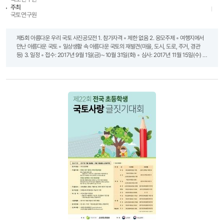
주최
국토연구원
제5회 아름다운 우리 국토 사진공모전 1. 참가자격 ◦ 제한 없음 2. 응모주제 ◦ 여행지에서
만난 아름다운 국토 ◦ 일상생활 속 아름다운 국토의 재발견(마을, 도시, 도로, 주거, 경관
등) 3. 일정 ◦ 접수: 2017년 9월 1일(금)∼10월 31일(화) ◦ 심사: 2017년 11월 15일(수) ◦
발표: 2017년 11월 22일(수) ※ 상기 일정은 주최 측 사정에 의해 변경될 수 있음 -
입상자는 개별통지 및 국토연구원 홈페이지(www.krihs.re.kr)에 공고 4. 시상내역 대상
1편 200만 원 최우수상 2편 각 70만 원 우수상 3편 각 50만 원 장려상 6편 각
30만 원 합계 총 12편 총 670만 원 ※ 시상금 원천징수세액은 수상자 부담 5. 작품규격
및 조건 ◦ 디지털 사진파일로 컬러 작품만 접수(필름사진 출품 불가) ◦ 가로형 사진이어야
함(2,000pixel 이상, jpg 파일로 응모) ◦ 1인당 5점 이내로 출품(5점 초과 시 초과된
출품작은 심사에서 제외) ◦ 2016년 1월 1일 이후 촬영한 사진만 출품 가능 6. 접수방법 ◦
국토연구원 홈페이지(www.krihs.re.kr) → 열린마당 → 공모전 → 제5회 아름다운 우리
국토 사진공모전 메뉴에서 접수 - 파일명은 응모자의 성명으로 업로드(예: 홍길동) -
입상작 선정 후 참가신청서에 기재된 연락처로 연락할 예정이오니 정확한 입력을
부탁드립니다. 7. 유의사항 ◦ 파일로 제출(필름사진 출품 불가) ◦ 출품된 작품의 저작권은
출품자에게 귀속함 ◦ 수상자(저작자)는 국토연구원이 수상작을 공모전의 취지, 목적을
달성하기 위한 필요한 한도 내에서 복제 및 전송의 방법으로 이용하는 것을 허락함 ◦
국토연구원은 필요에 따라 수상자(저작자)와 협의하여 수상작을 창작적으로 변형하는 등
2차적 저작물을 작성할 수 있음 ◦ 출품작의 저작권 및 초상권 등 수상작에 대한 모든
법적인 책임은 출품자가 부담함 ◦ 컴퓨터그래픽 및 합성사진, 표절 및 모방작, 타인의
명의로 대리 출품한 작품, 타 공모전 입상작(동일작품이 아니더라도 작품의 일부 또는
유사작이 타 공모전에서 수상작으로 선정된 경우 포함) 등은 심사에서 제외함. 수상이후
밝혀질 경우 입상을 취소하고 상금을 반환해야 함. ◦ 응모한 파일은 반환하지 않음 ◦