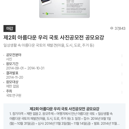
(2명) 상장 및 장학금 50만원 소년한국일보사장상(2명) 동 상 소년한국일보사장상(50명)
상장 및 부상(문화상품권) 장려상 국토연구원장상(300명) 상장 및 부상(문화상품권)ㅇ
지도교사부문 구 분 시 상 내 용 대 상 국토교통부장관상(1명) 상장 및 부상
(문화상품권80만 원) 금 상 소년한국일보사장상(1명) 상장 및 부상(문화상품권50만 원)
은 상 국토연구원장상(2명) 상장 및 부상(문화상품권30만 원) 동 상 국토연구원장상(3명)
상장 및 부상(문화상품권20만 원) ㅇ 단체부문 구 분 시 상 내 용 대 상 국토교통부장관상
조회수
마감
37,843
(1개교) 금 상 국토연구원장상(1개교) 은 상 소년한국일보사장상(2개교) 동 상
국토연구원장상(3개교)□ 대회문의 및 입상발표◦ 국토연구원 홈페이지 :
제2회 아름다운 우리 국토 사진공모전 공모요강
http://www.krihs.re.kr◦ 소년한국일보 홈페이지 : http://kids.hankooki.com -
일상생활 속 아름다운 국토의 재발견(마을, 도시, 도로, 주거 등)
연락처 : 02-274-2408
공모전분야
사진
응모기간
2014-09-01 ~ 2014-10-31
결과발표
2014-11-20
응모대상
제한 없음
주최
국토연구원
제2회 아름다운 우리 국토 사진공모전 공모요강
1. 참가자격 ◦ 제한 없음 2. 응모주제 ◦ 여행지에서 만난 아름다운 국토 ◦ 일상생활 속
아름다운 국토의 재발견(마을, 도시, 도로, 주거 등) 3. 일정 ◦ 접수: 2014년 9월 1일
(월)∼10월 31일(금) ◦ 심사: 2014년 11월 3일(월)∼11월 14일(금) ◦ 발표: 2014년 11월
20일(목) - 입상자는 개별통지 및 국토연구원 홈페이지(www.krihs.re.kr)에 공고 4.