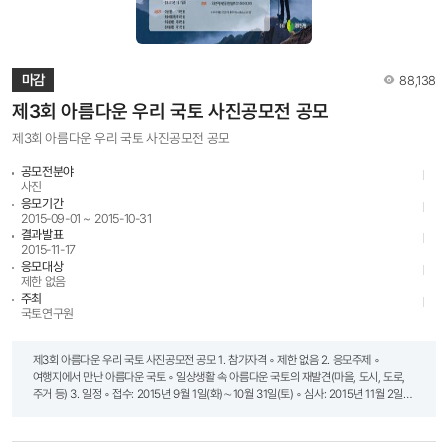
(문화상품권50만 원) 은 상 국토연구원장상(2명) 상장 및 부상(문화상품권30만 원) 동 상
국토연구원장상(3명) 상장 및 부상(문화상품권20만 원) ㅇ 단체부문 구 분 시 상 내 용 대
상 국토교통부장관상(1개교) 금 상 국토연구원장상(1개교) 은 상 소년한국일보사장상
(2개교) 동 상 소년한국일보사장상(1개교) 국토연구원장상(2개교)
조회수
마감
88,138
제3회 아름다운 우리 국토 사진공모전 공모
제3회 아름다운 우리 국토 사진공모전 공모
공모전분야
사진
응모기간
2015-09-01 ~ 2015-10-31
결과발표
2015-11-17
응모대상
제한 없음
주최
국토연구원
제3회 아름다운 우리 국토 사진공모전 공모 1. 참가자격 ◦ 제한 없음 2. 응모주제 ◦
여행지에서 만난 아름다운 국토 ◦ 일상생활 속 아름다운 국토의 재발견(마을, 도시, 도로,
주거 등) 3. 일정 ◦ 접수: 2015년 9월 1일(화)∼10월 31일(토) ◦ 심사: 2015년 11월 2일
(월)∼11월 16일(월) ◦ 발표: 2015년 11월 17일(화) - 입상자는 개별통지 및
국토연구원 홈페이지(www.krihs.re.kr)에 공고 4. 접수방법 ◦ 국토연구원 홈페이지
(www.krihs.re.kr) → 열린마당 → 공모전 → 제3회 아름다운 우리 국토 사진공모전