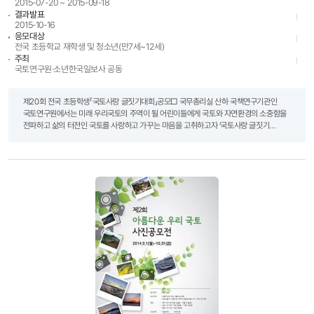
2015-07-20 ~ 2015-09-18
결과발표
2015-10-16
응모대상
전국 초등학교 재학생 및 청소년(만7세~12세)
주최
국토연구원·소년한국일보사 공동
제20회 전국 초등학생「국토사랑 글짓기대회」공모□ 국무총리실 산하 국책연구기관인
국토연구원에서는 미래 우리국토의 주역이 될 어린이들에게 국토와 자연환경의 소중함을
전파하고 삶의 터전인 국토를 사랑하고 가꾸는 마음을 고취하고자 ‘국토사랑 글짓기
대회’를 개최합니다.- 다 음 -□ 공동주최 및 후원기관◦ 주 최 : 국토연구원·소년한국일보사
공동◦ 후 원 : 교육부·국토교통부□ 응모자격◦ 전국 초등학교 재학생 및 청소년(만7세
~12세) ◦ 별도 참가비 없음□ 글짓기 주제 ① 내가 살고 있는 마을(고장)이야기 ·
소중하고 안전한 우리 마을(고장) · 우리 마을(고장), 이렇게 바꾸고 싶어요! · 우리 마을
(고장), 자랑하고 싶어요! · 내가 꿈꾸는 살고 싶은 우리 마을(고장) ② 내가 가 본 마을
(고장)이야기 · 아름다운 우리 강・산・바다 · 조상의 얼이 담긴 마을(고장) · 가보고
싶은 마을(고장)​□ 대회일정 내용 일정 원고 접수 7월20일(월)~9월18일(금) 심 사 1차
9월21일~30일 2차 10월1일~12일 최종 10월14일(예정) 입상자발표 10월16일(예정) 시
상 식 11월 7일(토)(예정)□ 응모방법◦ 작품형태 : 산문(생활문, 경험담, 기행문 등)이며
동시는 제외◦ 원고분량 : 200자 원고지 10장 내외◦ 응모방법 : 학교별 또는 개인별 응모
(우편접수)◦ 보낼곳 : 서울시 종로구 창경궁로 136 보령빌딩 10층, 소년한국일보(우:100-
750) - 우편 봉투 표지에 “국토사랑 글짓기 작품”으로 적으시기 바랍니다□ 주의사항◦
손글씨로 작성된 작품만 접수◦ 1인 1편만 응모가 가능합니다(동일인 1편 이상 응모 시
무효처리)□ 시상내용ㅇ 개인부문 구 분 시 상 내 용 대 상 국토교통부장관상(1명) 상장 및
장학금 100만원 금 상 국토연구원장상(2명) 상장 및 장학금 80만원 은 상 국토연구원장상