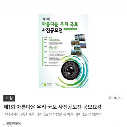
제출방법 ◦ 디지털 사진파일로 컬러 작품만 접수(필름사진 출품 불가) ◦ 3,000 ×
2,000pixel 이상, jpg 파일로 응모 ◦ 1인당 5점 이내로 출품(시리즈물의 경우 1점으로
간주) ◦ 2013년 1월 1일 이후 촬영한 사진만 출품 가능 5. 접수방법 ◦ 참가신청서와 작품을
첨부하여 이메일(contest@krihs.re.kr)로 송부 - 파일명을 [홍길동.jpg]로 기재 바람 -
참가신청서는 상단 첨부문서를 다운로드하여 작성한 후 작품과 함께 첨부 - 입상작 선정 후
참가신청서에 기재된 연락처로 연락할 예정이오니 정확한 입력을 부탁드립니다. 6.
유의사항 ◦ 파일로 제출(필름사진 출품 불가) ◦ 출품된 작품의 저작권은 출품자에게
귀속함 ◦ 수상자(저작자)는 국토연구원이 수상작을 공모전의 취지, 목적을 달성하기 위한
필요한 한도 내에서 복제 및 전송의 방법으로 이용하는 것을 허락함 ◦ 국토연구원은 필요에
따라 수상자와 협의하여 수상작을 창작적으로 변형하는 등 2차적 저작물을 작성할 수 있음
◦ 출품작의 저작권 및 초상권 등 수상작에 대한 모든 법적인 책임은 출품자가 부담 ◦
표절작은 심사에서 제외하며, 수상작 선정 후에도 수상 취소 및 상금 회수 ◦ 타 공모전의
입상경력이 있거나 발표된 적이 있는 작품은 출품할 수 없음 ◦ 컴퓨터 그래픽 및
합성사진은 심사에서 제외함 ◦ 응모한 파일은 반환하지 않음 ◦ 잘못된 연락처에 대한
피해는 책임지지 않음 7. 문의처 ◦ 국토연구원 사진공모전 담당자 031-380-0438, 0439
조회수
마감
36,312
제1회 아름다운 우리 국토 사진공모전 공모요강
여행지에서 만난 아름다운 국토,일상생활 속 아름다운 국토의 재발견
공모전분야