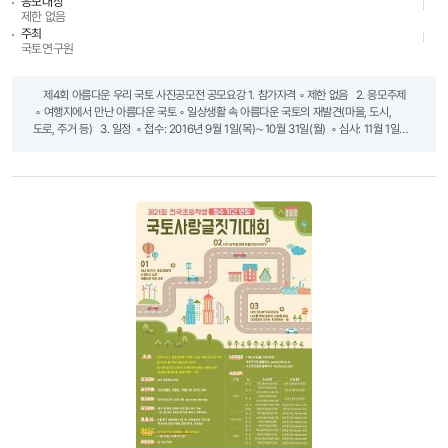
응모대상
제한 없음
주최
국토연구원
제4회 아름다운 우리 국토 사진공모전 공모요강 1. 참가자격 ◦ 제한 없음 2. 응모주제
◦ 여행지에서 만난 아름다운 국토 ◦ 일상생활 속 아름다운 국토의 재발견(마을, 도시,
도로, 주거 등) 3. 일정 ◦ 접수: 2016년 9월 1일(목)∼10월 31일(월) ◦ 심사: 11월 1일
(화)~11월 17일(목) ◦ 발표: 11월 18일(금) - 입상자는 개별통지 및 국토연구원 홈페이지
(www.krihs.re.kr)에 공고 4. 시상내역 대상 1편 100만 원 최우수상 2편 각 50만 원
우수상 3편 각 30만 원 장려상 6편 각 10만 원 합계 총 12편 총 350만 원 ※ 시상금
원천징수세액은 수상자 부담 5. 제출방법 ◦ 디지털 사진파일로 컬러 작품만 접수
(필름사진 출품 불가) ◦ 3,000 × 2,000pixel 이상, jpg 파일로 응모 ◦ 1인당 5점 이내로
출품(5점 초과 시 초과된 출품작은 심사에서 제외) ◦ 2015년 1월 1일 이후 촬영한 사진만
출품 가능 6. 접수방법 ◦ 국토연구원 홈페이지(www.krihs.re.kr) → 열린마당 →
공모전 → 제4회 아름다운 우리 국토 사진공모전 메뉴에서 접수 - 파일명은 응모자의
성명으로 업로드(예: 홍길동) - 입상작 선정 후 참가신청서에 기재된 연락처로 연락할
예정이오니 정확한 입력을 부탁드립니다. 7. 유의사항 ◦ 파일로 제출(필름사진 출품
불가) ◦ 출품된 작품의 저작권은 출품자에게 귀속함 ◦ 수상자(저작자)는 국토연구원이
수상작을 공모전의 취지, 목적을 달성하기 위한 필요한 한도 내에서 복제 및 전송의
방법으로 이용하는 것을 허락함 ◦ 국토연구원은 필요에 따라 수상자(저작자)와 협의하여
수상작을 창작적으로 변형하는 등 2차적 저작물을 작성할 수 있음 ◦ 출품작의 저작권 및
초상권 등 수상작에 대한 모든 법적인 책임은 출품자가 부담 ◦ 표절작은 심사에서
제외하며, 수상작 선정 후에도 수상 취소 및 상금 회수 ◦ 타 공모전의 입상경력이 있거나
발표된 적이 있는 작품은 출품할 수 없음 ◦ 컴퓨터 그래픽 및 합성사진은 심사에서 제외함
◦ 응모한 파일은 반환하지 않음 ◦ 잘못된 연락처에 대한 피해는 책임지지 않음 8. 문의처