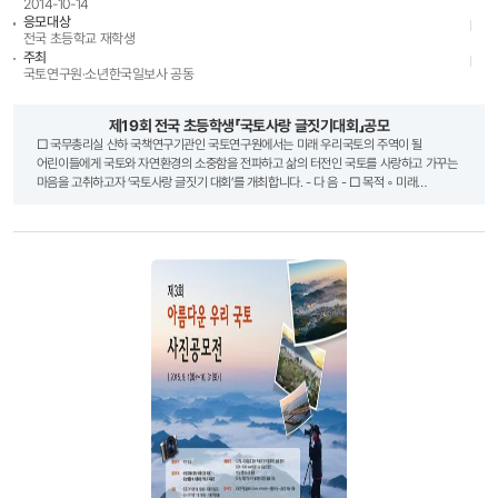
2014-10-14
응모대상
전국 초등학교 재학생
주최
국토연구원·소년한국일보사 공동
제19회 전국 초등학생「국토사랑 글짓기대회」공모
□ 국무총리실 산하 국책연구기관인 국토연구원에서는 미래 우리국토의 주역이 될
어린이들에게 국토와 자연환경의 소중함을 전파하고 삶의 터전인 국토를 사랑하고 가꾸는
마음을 고취하고자 ‘국토사랑 글짓기 대회’를 개최합니다. - 다 음 - □ 목적 ◦ 미래
우리국토의 주역이 될 어린이들에게 국토와 자연환경의 소중함을 전파 ◦ 삶의 터전인
국토를 사랑하고 가꾸는 마음을 고취 □ 글짓기 주제 ◦ 내가 만들고 싶은 우리마을,
우리국토 ◦ 내가 좋아하는 곳, 아름다운 우리국토 ◦ 내가 만약 시장(군수)라면, 우리국토
이렇게 바꾸고 싶어요 □ 공동주최 및 후원기관 ◦ 공동주최 : 소년한국일보사(원고 접수 및
심사) ◦ 후 원 : 교육부(예정)·국토교통부(예정) □ 응모자격 ◦ 전국 초등학교 재학생 □
추진일정 ◦ 7월 초 : 개최안내 공문 및 포스터 발송(광역시 ‧ 도별 교육위원회 및 초등학교),
대회개최 신문광고 및 사고게재 ◦ 7~9월 : 원고 접수(7월 15일 ~ 9월 10일) ◦ 9~10월 :
심사 - 1차 심사(09.10~20), 2차 심사(09.20~30), 3차 심사(10.01~10) ◦ 10월14일(화)
입상자 발표 예정 ◦ 11월 08일(토) 시상식(예정) □ 응모요령 ◦ 응모내용 : 산문(생활문,
경험담, 기행문 등) ◦ 원고분량 : 200자 원고지 10장 내외 ◦ 응모방법 : 학교별 또는 개인별
응모 ※ 1인 1편 응모를 원칙으로 함(1편이상 응모 시 무효처리) □ 시상내용 ㅇ 개인부문 구
분 시 상 내 용 대 상 국토교통부장관상(1명) 상장 및 장학금 150만원 금 상
국토연구원장상(2명) 상장 및 장학금 100만원 은 상 국토연구원장상(2명) 상장 및 장학금
50만원 소년한국일보사장상(2명) 동 상 소년한국일보사장상(50명) 상장 및 부상 장려상
국토연구원장상(300명) 상장 ㅇ 지도교사부문 구 분 시 상 내 용 대 상 국토교통부장관상
(1명) 상장 및 부상(문화상품권80만 원) 금 상 소년한국일보사장상(1명) 상장 및 부상