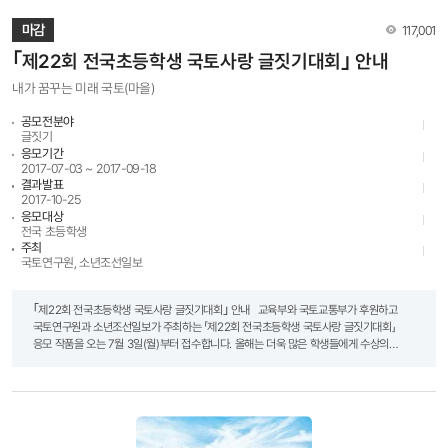
잘못된 연락처에 대한 피해는 책임지지 않음 8. 문의처 ◦ 국토연구원 사진공모전 담당자
044-960-0437, 0439
조회수
마감
117,001
｢제22회 전국초등학생 국토사랑 글짓기대회｣ 안내
내가 꿈꾸는 미래 국토(마을)
공모전분야
글짓기
응모기간
2017-07-03 ~ 2017-09-18
결과발표
2017-10-25
응모대상
전국 초등학생
주최
국토연구원, 소년조선일보
｢제22회 전국초등학생 국토사랑 글짓기대회｣ 안내 교육부와 국토교통부가 후원하고
국토연구원과 소년조선일보가 주최하는 「제22회 전국초등학생 국토사랑 글짓기대회」
응모 작품을 오는 7월 3일(월)부터 접수합니다. 올해는 더욱 많은 학생들에게 수상의
기회를 제공하고자 개인상 은상을 확대하고, 입선 200명을 신규 도입했습니다. 글짓기
대회를 통해 보다 많은 학생들이 참여할 수 있도록 미리 사전공지하오니 많은 관심과
참여바랍니다. ※ 접수 기간 : 2017년 7월 3일(월) ~ 2017년 9월 18일(월) 소인분까지 ▶
전년도 대회 참고자료 - 공모전 수상작 모음 :
http://www.krihs.re.kr/partici/awardView.do?seq=221