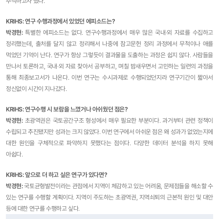
추적하고자 했다.
KRIHS: 연구 수행과정에서 있었던 에피소드는?
박경현:
특별한 에피소드는 없다. 연구수행과정에서 매우 많은 국내·외 자료를 수집하고
정리했는데, 출처를 달지 않고 정리해서 나중에 참고문헌 정리 과정에서 무척이나 애를
먹었던 기억이 난다. 연구가 항상 그렇듯이 결과물을 도출하는 과정은 쉽지 않다. 사람들을
만나서 토론하고, 국내·외 자료 찾아서 공부하고, 며칠 밤새우면서 고민하는 일련의 과정을
통해 최종보고서가 나온다. 이번 연구는 수시과제로 수행되었던지라 연구기간이 짧아서
정신없이 시간이 지나갔다.
KRIHS: 연구수행 시 보람을 느꼈거나 아쉬웠던 점은?
박경현:
초광역권은 국토공간구조 형성에서 매우 필요한 부분이다. 과거부터 관련 정책이
수립되고 추진됐지만 성과는 크지 않았다. 이번 연구에서 아쉬운 점은 왜 성과가 없었는지에
대한 원인을 구체적으로 파악하지 못했다는 점이다. 다양한 데이터 분석을 하지 못해
아쉽다.
KRIHS: 앞으로 더 하고 싶은 연구가 있다면?
박경현:
국토균형발전이라는 관점에서 지역이 체감하고 있는 어려움, 문제점들을 해소할 수
있는 연구를 수행할 계획이다. 지역이 주도하는 초광역권, 지역쇠퇴의 근본적 원인 및 대안
등에 대한 연구를 수행하고 싶다.