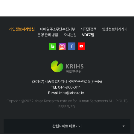
개인정보처리방침
이메일주소무단수집거부
저작권정책
영상정보처리기기
운영·관리 방침
오시는길
VDI포털
네이버
인스타그램
블로그
페이스북
유튜브
(30147) 세종특별자치시 국책연구원로 5 (반곡동)
TEL
044-960-0114
E-mail
krihs@krihs.re.kr
Copyright@2022 Korea Research Institute for Human Settlements ALL RIGHTS
RESERVED.
관련사이트 바로가기