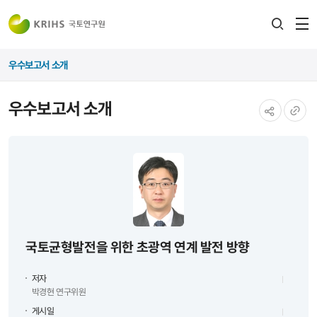
전
검색
열
레이어
우수보고서 소개
열기
우수보고서 소개
공유하기
URL
복사
국토균형발전을 위한 초광역 연계 발전 방향
저자
박경현 연구위원
게시일