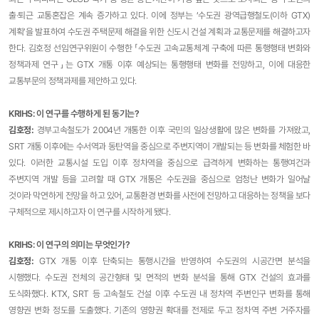
출·퇴근 교통혼잡은 계속 증가하고 있다. 이에 정부는 ‘수도권 광역급행철도(이하 GTX)
계획’을 발표하여 수도권 주택문제 해결을 위한 신도시 건설 계획과 교통문제를 해결하고자
한다. 김호정 선임연구위원이 수행한 「수도권 고속교통체계 구축에 따른 통행행태 변화와
정책과제 연구」는 GTX 개통 이후 예상되는 통행행태 변화를 전망하고, 이에 대응한
교통부문의 정책과제를 제안하고 있다.
KRIHS: 이 연구를 수행하게 된 동기는?
김호정:
경부고속철도가 2004년 개통한 이후 국민의 일상생활에 많은 변화를 가져왔고,
SRT 개통 이후에는 수서역과 동탄역을 중심으로 주변지역이 개발되는 등 변화를 체험한 바
있다. 이러한 교통시설 도입 이후 정차역을 중심으로 급격하게 변화하는 통행여건과
주변지역 개발 등을 고려할 때 GTX 개통은 수도권을 중심으로 엄청난 변화가 일어날
것이라 막연하게 전망을 하고 있어, 교통환경 변화를 사전에 전망하고 대응하는 정책을 보다
구체적으로 제시하고자 이 연구를 시작하게 됐다.
KRIHS: 이 연구의 의미는 무엇인가?
김호정
:
GTX 개통 이후 단축되는 통행시간을 반영하여 수도권의 시공간면 분석을
시행했다. 수도권 전체의 공간형태 및 면적의 변화 분석을 통해 GTX 건설의 효과를
도식화했다. KTX, SRT 등 고속철도 건설 이후 수도권 내 정차역 주변인구 변화를 통해
영향권 변화 정도를 도출했다. 기존의 영향권 확대를 전제로 두고 정차역 주변 거주자를