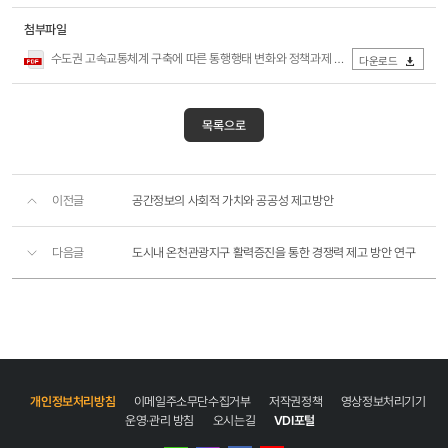
첨부파일
수도권 고속교통체계 구축에 따른 통행행태 변화와 정책과제 연구.pdf
다운로드
목록으로
이전글
공간정보의 사회적 가치와 공공성 제고방안
다음글
도시내 온천관광지구 활력증진을 통한 경쟁력 제고 방안 연구
개인정보처리방침
이메일주소무단수집거부
저작권정책
영상정보처리기기
운영·관리 방침
오시는길
VDI포털