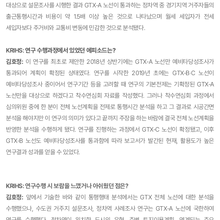
대상으로 설문조사를 시행한 결과 GTX-A 노선이 통과하는 정차역 중 경기지역 거주자들의
출근통행시간과 비용이 약 1.5배 이상 높은 것으로 나타났으며 월세 세입자가 전세
세입자보다 주거비와 교통비 변동에 민감한 것으로 분석됐다.
KRIHS:
연구 수행과정에서 있었던 에피소드는?
김호정
:
이 연구를 최초로 제안한 2018년 상반기에는 GTX-A 노선만 예비타당성조사가
통과되어 계획이 확정된 상태였다. 연구를 시작한 2019년 초에는 GTX-B·C 노선이
예비타당성조사 중이어서 연구기간 등을 고려할 때 연구의 기본전제는 기확정된 GTX-A
노선만을 대상으로 하겠다고 착수연심회 자료를 작성했다. 그러나 착수연심회 과정에서
심의위원 중에 한 분이 전체 노선계획을 전제로 통행시간 분석을 하고 그 결과로 시공간면
분석을 해야지만 이 연구의 의미가 있다고 끝까지 주장을 하는 바람에 결국 전체 노선계획을
반영한 분석을 수행하게 됐다. 연구를 진행하는 과정에서 GTX-C 노선이 확정됐고, 이후
GTX-B 노선도 예비타당성조사를 통과함에 따라 보고서가 발간된 현재, 활용도가 높은
연구결과 성과를 얻을 수 있었다.
KRIHS: 연구수행 시 보람을 느꼈거나 아쉬웠던 점은?
김호정
:
앞에서 기술한 바와 같이 통행행태 분석에서는 GTX 전체 노선에 대한 분석을
수행했으나, 수도권 거주지 설문조사, 정차역 사례조사 연구는 GTX-A 노선에 국한하여
연구를 수행했다. 정차역이 위치한 도시의 유형, 주변 토지이용계획, 연계되는 주요