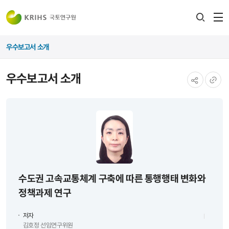
전
검색
열
레이어
우수보고서 소개
열기
우수보고서 소개
공유하기
URL
복사
수도권 고속교통체계 구축에 따른 통행행태 변화와
정책과제 연구
저자
김호정 선임연구위원