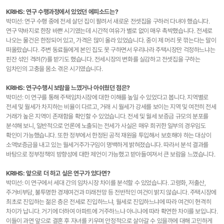
KRIHS: 연구 수행과정에서 있었던 에피소드는?
박미선: 연구 수행 중에 전세 살던 집이 팔려서 새로운 전셋집을 구하러 다녀야 했습니다.
연구 막바지로 한창 바쁜 시기였는데 시간적 여유가 별로 없이 매우 촉박했습니다. 전세로
나오는 물건은 한정되어 있고, 가격은 많이 올라 있었습니다. 중이 제 머리 못 깎는다는 말이
떠올랐습니다. 주변 동료들에게 본인 집도 못 구하면서 우리나라 주택시장만 걱정하느냐는
핀잔 섞인 격려(?)를 받기도 했습니다. 전세시장의 변화를 실감하고 전셋집을 구하는
임차인의 고충을 몸소 겪은 시기였습니다.
KRIHS: 연구수행시 보람을 느꼈거나 아쉬웠던 점은?
박미선: 이 연구를 통해 주택임차시장에 대한 이해를 높일 수 있었다고 봅니다. 지역별로
전세 및 월세가 차지하는 비율이 다르고, 거래 시 월세가 강세를 보이는 지역 및 여전히 전세
거래가 높은 지역이 존재함을 확인할 수 있었습니다. 전세 및 월세 보증금 규모의 분포를
분석해 보니, 일반적으로 언론에 노출되는 전세가 사실은 매우 희귀한 일부의 경우임도
확인이 가능했습니다. 또한 정부에서 한정된 공적 재원을 투입해서 보호해야 하는 대상이
소액보증금을 내고 있는 월세거주가구임이 명백하게 밝혀졌습니다. 따라서 분석 결과를
바탕으로 정부정책의 방향성에 대한 제언이 가능했고 받아들여져서 큰 보람을 느꼈습니다.
KRIHS: 앞으로 더 하고 싶은 연구가 있다면?
박미선: 이 연구에서 세대 간의 임차시장 차이를 분석할 수 있었습니다. 고령화, 저출산,
주거비부담, 불투명한 경제여건과 미래전망 등 전반적인 여건이 밝지 않습니다. 주택시장에
최초로 진입하는 젊은 층은 전세로 진입하느냐, 월세로 진입하느냐에 따라 여건이 현격히
차이가 납니다. 거기에 더하여 아파트에 거주하느냐 아니냐에 따라 확연한 차이를 보입니다.
이들이 과연 앞으로 결혼 후 자녀를 키우며 안정적으로 살아갈 수 있을까에 대해 고민하게