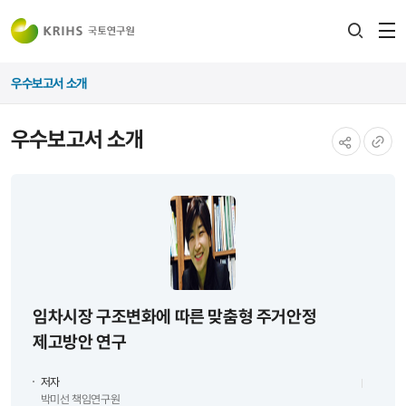
전
검색
열
레이어
우수보고서 소개
열기
우수보고서 소개
공유하기
URL
복사
임차시장 구조변화에 따른 맞춤형 주거안정
제고방안 연구
저자
박미선 책임연구원