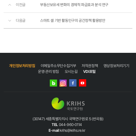
이전글
부동산보유세 변화의 경제적 파급효과 분석 연구
다음글
스마트 셀 기반 활동인구의 공간정책 활용방안
개인정보처리방침
이메일주소무단수집거부
저작권정책
영상정보처리기기
운영·관리 방침
오시는길
VDI포털
네이버
인스타그램
블로그
페이스북
유튜브
(30147) 세종특별자치시 국책연구원로 5 (반곡동)
TEL
044-960-0114
E-mail
krihs@krihs.re.kr