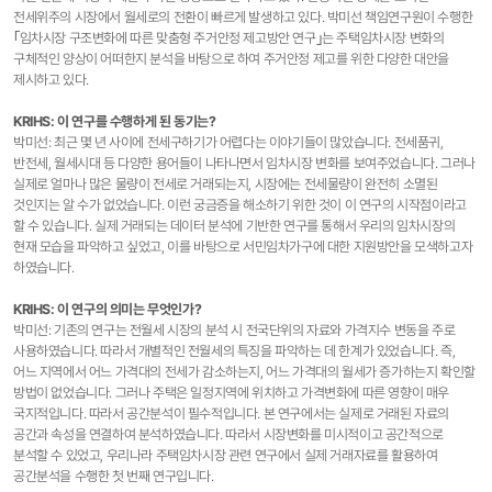
전세위주의 시장에서 월세로의 전환이 빠르게 발생하고 있다. 박미선 책임연구원이 수행한
｢임차시장 구조변화에 따른 맞춤형 주거안정 제고방안 연구｣는 주택임차시장 변화의
구체적인 양상이 어떠한지 분석을 바탕으로 하여 주거안정 제고를 위한 다양한 대안을
제시하고 있다.
KRIHS: 이 연구를 수행하게 된 동기는?
박미선: 최근 몇 년 사이에 전세구하기가 어렵다는 이야기들이 많았습니다. 전세품귀,
반전세, 월세시대 등 다양한 용어들이 나타나면서 임차시장 변화를 보여주었습니다. 그러나
실제로 얼마나 많은 물량이 전세로 거래되는지, 시장에는 전세물량이 완전히 소멸된
것인지는 알 수가 없었습니다. 이런 궁금증을 해소하기 위한 것이 이 연구의 시작점이라고
할 수 있습니다. 실제 거래되는 데이터 분석에 기반한 연구를 통해서 우리의 임차시장의
현재 모습을 파악하고 싶었고, 이를 바탕으로 서민임차가구에 대한 지원방안을 모색하고자
하였습니다.
KRIHS: 이 연구의 의미는 무엇인가?
박미선: 기존의 연구는 전월세 시장의 분석 시 전국단위의 자료와 가격지수 변동을 주로
사용하였습니다. 따라서 개별적인 전월세의 특징을 파악하는 데 한계가 있었습니다. 즉,
어느 지역에서 어느 가격대의 전세가 감소하는지, 어느 가격대의 월세가 증가하는지 확인할
방법이 없었습니다. 그러나 주택은 일정지역에 위치하고 가격변화에 따른 영향이 매우
국지적입니다. 따라서 공간분석이 필수적입니다. 본 연구에서는 실제로 거래된 자료의
공간과 속성을 연결하여 분석하였습니다. 따라서 시장변화를 미시적이고 공간적으로
분석할 수 있었고, 우리나라 주택임차시장 관련 연구에서 실제 거래자료를 활용하여
공간분석을 수행한 첫 번째 연구입니다.