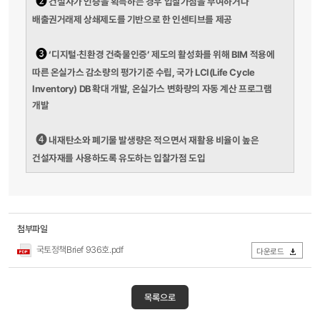
➋
건설사가 인증을 획득하는 경우 입찰가점을 부여하거나
배출권거래제 상쇄제도를 기반으로 한 인센티브를 제공
➌
‘디지털·친환경 건축물인증’ 제도의 활성화를 위해 BIM 적용에
따른 온실가스 감소량의 평가기준 수립, 국가 LCI(Life Cycle
Inventory) DB 확대 개발, 온실가스 변화량의 자동 계산 프로그램
개발
➍
내재탄소와 폐기물 발생량은 적으면서 재활용 비율이 높은
건설자재를 사용하도록 유도하는 입찰가점 도입
첨부파일
국토정책Brief 936호.pdf
다운로드
목록으로