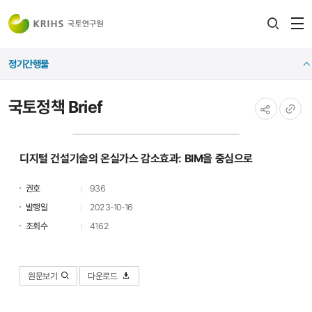
전
검색
열
레이어
정기간행물
열기
국토정책 Brief
공유하기
URL
복사
디지털 건설기술의 온실가스 감소효과: BIM을 중심으로
권호
936
발행일
2023-10-16
조회수
4162
원문보기
다운로드