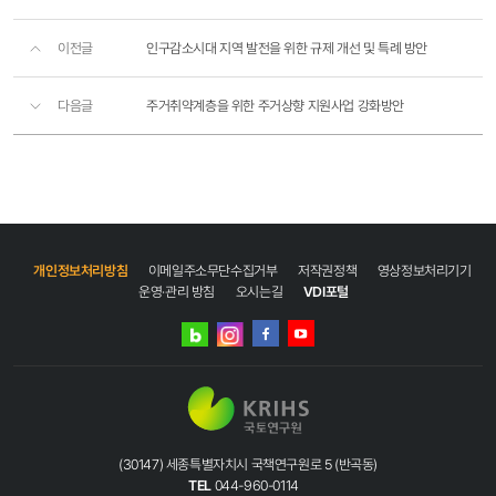
이전글
인구감소시대 지역 발전을 위한 규제 개선 및 특례 방안
다음글
주거취약계층을 위한 주거상향 지원사업 강화방안
개인정보처리방침
이메일주소무단수집거부
저작권정책
영상정보처리기기
운영·관리 방침
오시는길
VDI포털
네이버
인스타그램
블로그
페이스북
유튜브
(30147) 세종특별자치시 국책연구원로 5 (반곡동)
TEL
044-960-0114