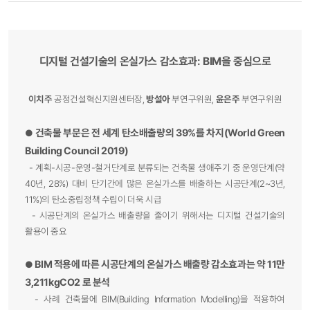
디지털 건설기술의 온실가스 감소효과: BIM을 중심으로
이치주
공정건설혁신지원센터장,
방설아
부연구위원,
윤은주
부연구위원
건축물 부문은 전 세계 탄소배출량의 39%를 차지(World Green
●
Building Council 2019)
- 계획-시공-운영-철거단계로 분류되는 건축물 생애주기 중 운영단계(약
40년, 28%) 대비 단기간에 많은 온실가스를 배출하는 시공단계(2~3년,
11%)의 탄소중립정책 수립이 더욱 시급
- 시공단계의 온실가스 배출량을 줄이기 위해서는 디지털 건설기술의
활용이 중요
BIM 적용에 따른 시공단계의 온실가스 배출량 감소효과는 약 11만
●
3,211kgCO2 로 분석
- 사례 건축물에 BIM(Building Information Modelling)을 적용하여