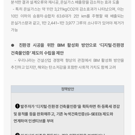
분석한 결과 설계오류와 재시공, 온실가스 배출량을 감소하는 효과 도출
- 특히 온실가스는 약 11만 3,211kgCO2의 감소효과가 나타났으며, 이는
10인 이하의 승용차·승합차 63.6대가 2만 km를 주행할 때 배출되는
온실가스량과 같고, 1만 2,441~1만 3,977 그루의 소나무가 있어야 제거가
가능
친환경 시공을 위한 BIM 활성화 방안으로 ‘디지털·친환경
●
건축물인증’ 제도의 수립을 제안
- 우리나라는 건설산업 경쟁력 향상의 관점에서 BIM 활성화 방안을
추진하고 있지만, 해외는 탄소저감을 포함한 사회적 가치도 함께 고려
정책방안
➊
발주자가 ‘디지털·친환경 건축물인증’을 획득하면 취·등록세 경감
및 용적률 등을 완화해주고, 기존 녹색건축인증(G-SEED) 제도와
연계하여 인센티브를 부여