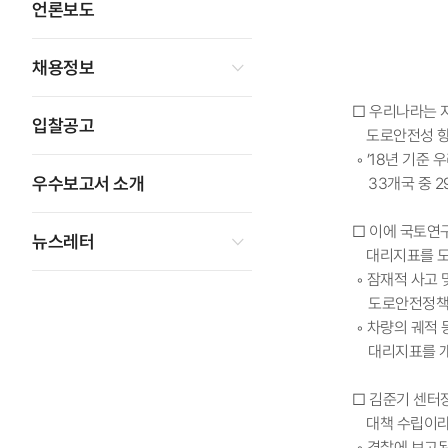
언론보도
채용정보
□ 우리나라는 
입찰공고
도로안전성 향
◦ ’18년 기준
우수보고서 소개
33개국 중 2
□ 이에 국토연
뉴스레터
대리지표를 도
◦ 잠재적 사고 
도로안전정책
◦ 차량의 궤적 
대리지표를 
□ 김준기 센터
대책 수립이라
◦ 경찰에 보고