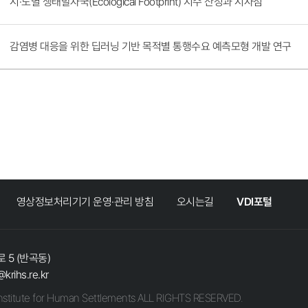
시·도별 생태발자국(Ecological Footprint) 지수 산정과 시사점
감염병 대응을 위한 딥러닝 기반 목적별 통행수요 예측모형 개발 연구
영상정보처리기기 운영·관리 방침
오시는길
VDI포털
 5 (반곡동)
@krihs.re.kr
stitute for Human Settlements ALL RIGHTS RESERVED.