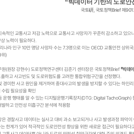
“
빅데이터 기반의 도로안
국토硏, 국토정책Brief 제90
지속적인 교통사고 저감 노력으로 교통사고 사망자가 꾸준히 감소하고 있으나 
상 노력이 필요하다.
 우리나라 인구 10만 명당 사망자 수는 7.3명으로 이는 OECD 교통안전 상위
9위)
구원(원장 강현수) 도로정책연구센터 김준기 센터장은 국토정책Brief
『빅데
출하고 사고빈도 및 도로위험도를 고려한 통합위험구간을 선정했다.
및 경미한 사고 원인을 제거하여 중대사고의 발생을 방지할 수 있다는 하인리히 법칙
 수립 필요성을 확인
등 운행 행태를 알 수 있는 디지털운행기록장치(DTG: Digital TachoGr
개발하고 안전성 미흡구간 분석에 적용함
장은 경찰사고 데이터는 실사고 대비 과소 보고되거나 사고 발생과정 파악이
는 한계가 있어 적극적인 도로안전성 향상을 위한 새로운 접근이 필요하다고
된 교통사고 데이터뿐 아니라 도로의 안전성 취약구간에 대한 주민 의견도 활