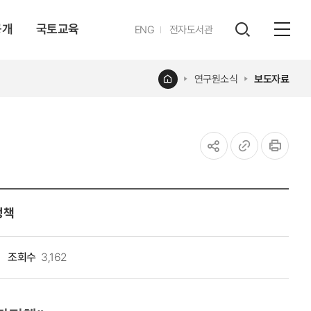
공개
국토교육
영문
ENG
전자도서관
전체
사이트
검색
열기
레이어
홈
연구원소식
보도자료
열기
공유하기
URL
인쇄
복사
정책
조회수
3,162