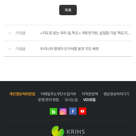
목록
이전글
<지도로 읽는 우리 섬, 독도> 국토연구원, 삼일절 기념 ‘독도지도 특별전’ 개최
다음글
우리나라 영유아 인구비중 분포 지도 배포
개인정보처리방침
이메일주소무단수집거부
저작권정책
영상정보처리기기
운영·관리 방침
오시는길
VDI포털
네이버
인스타그램
블로그
페이스북
유튜브