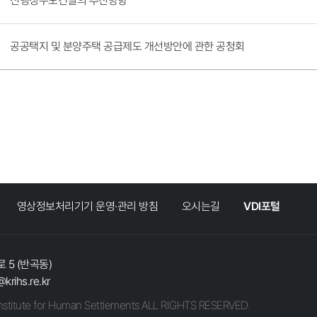
신행정수도건설의 추진방향
공공택지 및 분양주택 공급제도 개선방안에 관한 공청회
영상정보처리기기 운영·관리 방침
오시는길
VDI포털
 5 (반곡동)
@krihs.re.kr
stitute for Human Settlements ALL RIGHTS RESERVED.