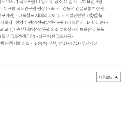
1세기 국토포럼 □ 일시 및 장소 ○ 일 시 : 2004년 6월
회사 : 이규방 국토연구원 원장 ○ 축 사 : 강동석 건설교통부 장관 :
 연구위원) - 고속철도 시대의 국토 및 지역발전방안 ◦成耆滿
회자 : 한영주 원장(전북발전연구원) ○ 토론자 : (가나다순) ◦
 교수)/ ◦박헌재(익산상공회의소 부회장) ◦이보승(전라북도
설교통부 국토정책국장) ◦최문수(한국토지공사
본점 대회의실 - 6. 9(수) 부산, 14:00-17:00 부산시청
다운로드