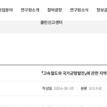
 사업분야
연구원소개
참여광장
연구원소식
정보
클린신고센터
『고속철도와 국가균형발전』에 관한 지
작성일
2004-06-05
분류
보도자료