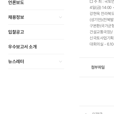
□ 주 최 : 국
언론보도
4일(금) 14:0
강현욱 전라북도지
채용정보
(성기만)(전북발
구본환(국가균형
입찰공고
건설교통국장)/
신국토사업기획단장)
대회의실 - 6.10
우수보고서 소개
뉴스레터
첨부파일