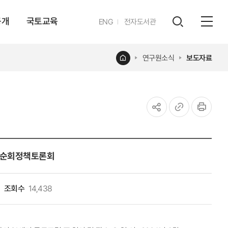
공개
국토교육
영문
ENG
전자도서관
전체
사이트
검색
열기
레이어
홈
연구원소식
보도자료
열기
공유하기
URL
인쇄
복사
역순회정책토론회
조회수
14,438