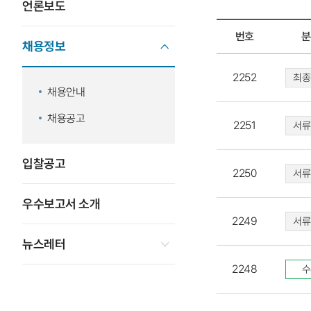
언론보도
번호
분
채용정보
(구)
2252
채용공고
최종
채용안내
목록
-
채용공고
2251
서류
번호,
분류,
제목,
입찰공고
2250
서류
상태,
등록일,
우수보고서 소개
조회수,
2249
서류
첨부파일
뉴스레터
2248
수