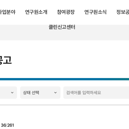
 사업분야
연구원소개
참여광장
연구원소식
정보
클린신고센터
공고
지
36
/
261