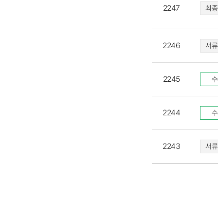
2247
최종
2246
서류
2245
수
2244
수
2243
서류