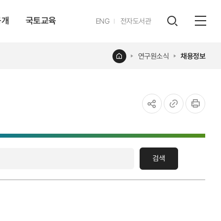
공개
국토교육
영문
ENG
전자도서관
전체
사이트
검색
열기
레이어
홈
연구원소식
채용정보
열기
공유하기
URL
인쇄
복사
검색