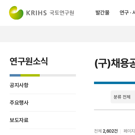
발간물
연구 ·
연구원소식
(구)채용
공지사항
주요행사
보도자료
전체
2,602건
페이