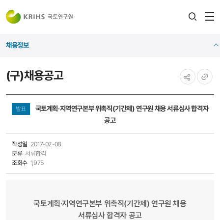
전
검색
열
레이어
채용정보
열기
(구)채용공고
공유하기
URL
복사
국토계획·지역연구본부 위촉직(기간제) 연구원 채용 서류심사 합격자
발표
공고
작성일
2017-02-08
분류
서류합격
조회수
1,975
국토계획·지역연구본부 위촉직(기간제) 연구원 채용
서류심사 합격자 공고