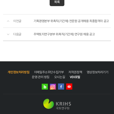
목록
이전글
기획경영본부 위촉직(기간제) 전문원 공개채용 최종합격자 공고
다음글
주택토지연구본부 위촉직(기간제) 연구원 채용 공고
개인정보처리방침
이메일주소무단수집거부
저작권정책
영상정보처리기기
운영·관리 방침
오시는길
VDI포털
네이버
인스타그램
블로그
페이스북
유튜브