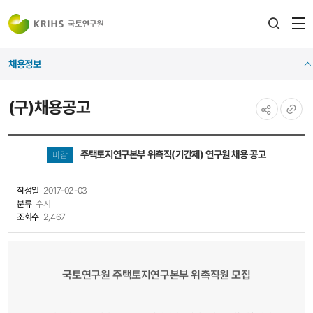
전
검색
열
레이어
채용정보
열기
(구)채용공고
공유하기
URL
복사
주택토지연구본부 위촉직(기간제) 연구원 채용 공고
마감
작성일
2017-02-03
분류
수시
조회수
2,467
국토연구원 주택토지연구본부
위촉직원 모집