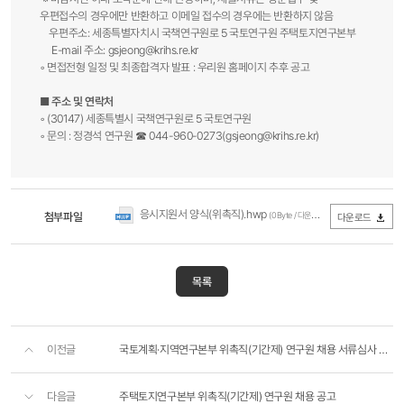
우편접수의 경우에만 반환하고 이메일 접수의 경우에는 반환하지 않음
우편주소: 세종특별자치시 국책연구원로 5 국토연구원 주택토지연구본부
E-mail 주소:
gsjeong@krihs.re.kr
◦ 면접전형 일정 및 최종합격자 발표 : 우리원 홈페이지 추후 공고
■ 주소 및 연락처
◦ (30147) 세종특별시 국책연구원로 5 국토연구원
◦ 문의 : 정경석 연구원 ☎ 044-960-0273(
gsjeong@krihs.re.kr
)​
응시지원서 양식(위촉직).hwp
첨부파일
(0Byte / 다운로드 2,339회)
다운로드
목록
이전글
국토계획·지역연구본부 위촉직(기간제) 연구원 채용 서류심사 합격자 공고
다음글
주택토지연구본부 위촉직(기간제) 연구원 채용 공고