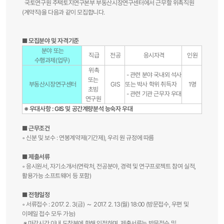
국토연구원 주택토지연구본부 부동산시장연구센터에서 근무할 위촉직원
(계약직)을 다음과 같이 모집합니다.
■ 모집분야 및 자격기준
분야 또는
직급
전공
응시자격
인원
수행과제(업무)
위촉
- 관련 분야 국내외 석사
또는
부동산시장연구센터
GIS
또는 박사 학위 취득자
1명
초빙
- 관련 기관 근무자 우대
연구원
※ 우대사항 : GIS 및 공간계량분석 능숙자 우대
■ 근무조건
◦ 신분 및 보수 : 연봉계약제(기간제), 우리 원 규정에 따름
■ 제출서류
◦ 응시원서, 자기소개서(연락처, 전공분야, 경력 및 연구프로젝트 참여 실적,
활용가능 소프트웨어 등 포함)
■ 전형일정
◦ 서류접수 : 2017. 2. 3(금) ～ 2017. 2. 13(월) 18:00 (방문접수, 우편 및
이메일 접수 모두 가능)
※ 마감시간 이내 도착분에 한해 인정하며, 제출서류는 방문접수 및