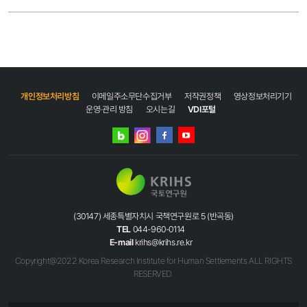
개인정보처리방침
이메일주소무단수집거부
저작권정책
영상정보처리기기
운영·관리 방침
오시는길
VDI포털
네이버
인스타그램
블로그
페이스북
유튜브
(30147) 세종특별자치시 국책연구원로 5 (반곡동)
TEL
044-960-0114
E-mail
krihs@krihs.re.kr
Copyright@2022 Korea Research Institute for Human Settlements ALL RIGHTS
RESERVED.