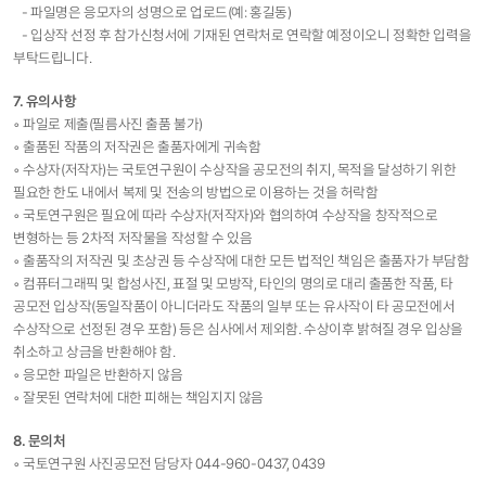
- 파일명은 응모자의 성명으로 업로드(예: 홍길동)
- 입상작 선정 후 참가신청서에 기재된 연락처로 연락할 예정이오니 정확한 입력을
부탁드립니다.
7. 유의사항
◦ 파일로 제출(필름사진 출품 불가)
◦ 출품된 작품의 저작권은 출품자에게 귀속함
◦ 수상자(저작자)는 국토연구원이 수상작을 공모전의 취지, 목적을 달성하기 위한
필요한 한도 내에서 복제 및 전송의 방법으로 이용하는 것을 허락함
◦ 국토연구원은 필요에 따라 수상자(저작자)와 협의하여 수상작을 창작적으로
변형하는 등 2차적 저작물을 작성할 수 있음
◦ 출품작의 저작권 및 초상권 등 수상작에 대한 모든 법적인 책임은 출품자가 부담함
◦ 컴퓨터그래픽 및 합성사진, 표절 및 모방작, 타인의 명의로 대리 출품한 작품, 타
공모전 입상작(동일작품이 아니더라도 작품의 일부 또는 유사작이 타 공모전에서
수상작으로 선정된 경우 포함) 등은 심사에서 제외함. 수상이후 밝혀질 경우 입상을
취소하고 상금을 반환해야 함.
◦ 응모한 파일은 반환하지 않음
◦ 잘못된 연락처에 대한 피해는 책임지지 않음
8. 문의처
◦ 국토연구원 사진공모전 담당자 044-960-0437, 0439