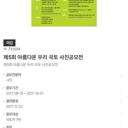
마감
조회수
731,654
제5회 아름다운 우리 국토 사진공모전
제5회 아름다운 우리 국토 사진공모전
공모전분야
사진
응모기간
2017-09-01 ~ 2017-10-31
결과발표
2017-11-22
응모대상
국토연구원
주최