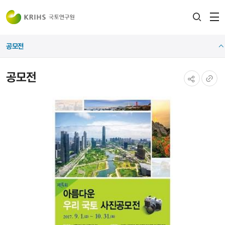
전
검색
열
레이어
공모전
열기
공모전
공유하기
URL
복사