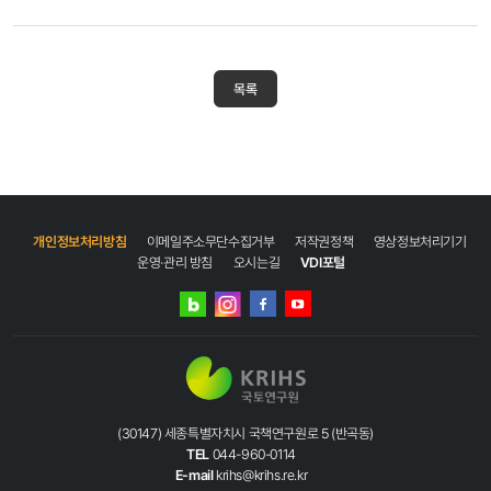
목록
개인정보처리방침
이메일주소무단수집거부
저작권정책
영상정보처리기기
운영·관리 방침
오시는길
VDI포털
네이버
인스타그램
블로그
페이스북
유튜브
(30147) 세종특별자치시 국책연구원로 5 (반곡동)
TEL
044-960-0114
E-mail
krihs@krihs.re.kr