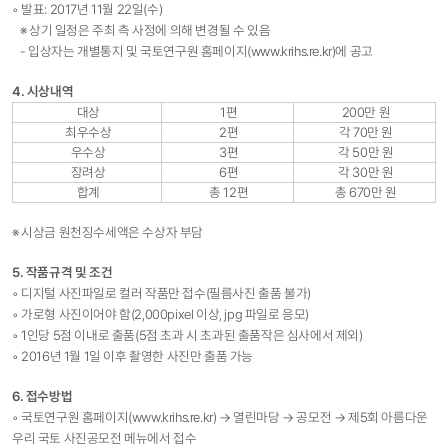
◦ 발표: 2017년 11월 22일(수)
※ 상기 일정은 주최 측 사정에 의해 변경될 수 있음
- 입상자는 개별통지 및 국토연구원 홈페이지(
www.krihs.re.kr
)에 공고
4. 시상내역
대상
1편
200만 원
최우수상
2편
각 70만 원
우수상
3편
각 50만 원
장려상
6편
각 30만 원
합계
총 12편
총 670만 원
※ 시상금 원천징수세액은 수상자 부담
5. 작품규격 및 조건
◦ 디지털 사진파일로 컬러 작품만 접수(필름사진 출품 불가)
◦ 가로형 사진이어야 함(2,000pixel 이상, jpg 파일로 응모)
◦ 1인당 5점 이내로 출품(5점 초과 시 초과된 출품작은 심사에서 제외)
◦ 2016년 1월 1일 이후 촬영한 사진만 출품 가능
6. 접수방법
◦ 국토연구원 홈페이지(
www.krihs.re.kr
) → 열린마당 → 공모전 → 제5회 아름다운
우리 국토 사진공모전 메뉴에서 접수