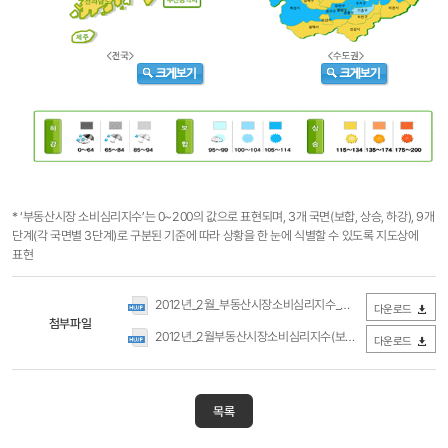
* ‘부동산시장 소비심리지수’는 0~200의 값으로 표현되며, 3개 국면(보합, 상승, 하강), 9개
단계(각 국면별 3단계)로 구분된 기준에 따라 상황을 한 눈에 식별할 수 있도록 지도상에
표현
2012년_2월_부동산시장소비심리지수_공표자료.hwp
(0Byte 
다운로드
첨부파일
2012년_2월부동산시장소비심리지수(보도자료).hwp
(0Byte /
다운로드
목록