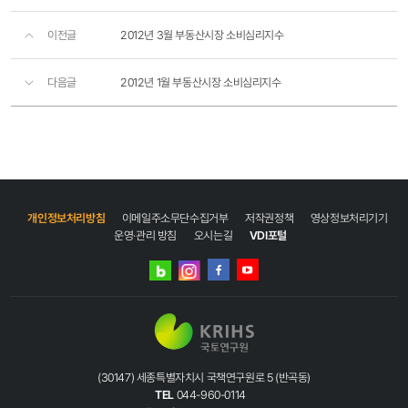
이전글
2012년 3월 부동산시장 소비심리지수
다음글
2012년 1월 부동산시장 소비심리지수
개인정보처리방침
이메일주소무단수집거부
저작권정책
영상정보처리기기
운영·관리 방침
오시는길
VDI포털
네이버
인스타그램
블로그
페이스북
유튜브
(30147) 세종특별자치시 국책연구원로 5 (반곡동)
TEL
044-960-0114