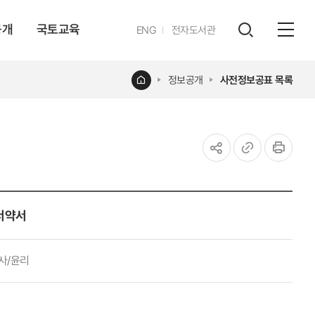
공개
국토교육
영문
ENG
전자도서관
전체
사이트
검색
열기
레이어
홈
정보공개
사전정보공표 목록
열기
공유하기
URL
인쇄
복사
서약서​
사/윤리