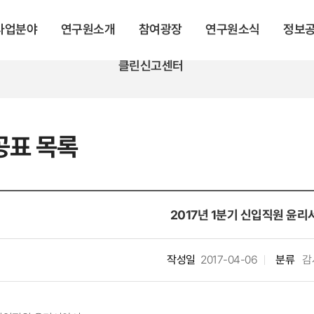
 사업분야
연구원소개
참여광장
연구원소식
정보
클린신고센터
공표 목록
​2017년 1분기 신입직원 윤리
작성일
2017-04-06
분류
감