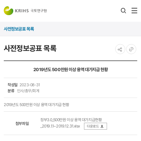
전
검색
열
레이어
사전정보공표 목록
열기
사전정보공표 목록
공유하기
URL
복사
2019년도 500만원 이상 용역 대가지급 현황
작성일
2023-08-31
분류
인사/총무/회계
2019년도 500만원 이상 용역 대가지급 현황
정부3.0_500만원 이상 용역 대가지급현황
첨부파일
_2019.1.1~2019.12.31.xlsx
다운로드