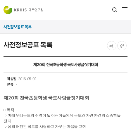
전
검색
열
레이어
사전정보공표 목록
열기
사전정보공표 목록
공유하기
URL
복사
제20회 전국초등학생 국토사랑글짓기대회
작성일
2016-05-02
분류
-
20
제
회 전국초등학생 국토사랑글짓기대회
□
목적
○
미래 우리국토의 주역이 될 어린이들에게 국토와 자연 환경의 소중함을
전파
○
삶의 터전인 국토를 사랑하고 가꾸는 마음을 고취