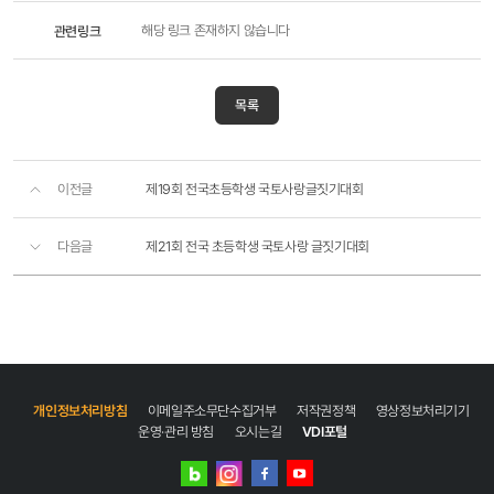
관련링크
해당 링크 존재하지 않습니다
목록
이전글
제19회 전국초등학생 국토사랑글짓기대회
다음글
제21회 전국 초등학생 국토사랑 글짓기대회
개인정보처리방침
이메일주소무단수집거부
저작권정책
영상정보처리기기
운영·관리 방침
오시는길
VDI포털
네이버
인스타그램