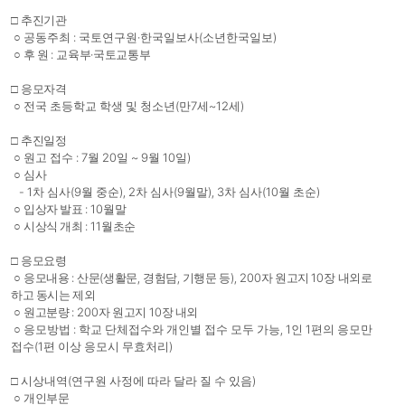
□
추진기관
:
·
(
)
○
공동주최
국토연구원
한국일보사
소년한국일보
:
·
○
후 원
교육부
국토교통부
□
응모자격
(
7
~12
)
○
전국 초등학교 학생 및 청소년
만
세
세
□
추진일정
: 7
20
~ 9
10
)
○
원고 접수
월
일
월
일
○
심사
-
1
(9
), 2
(9
), 3
(10
)
차 심사
월 중순
차 심사
월말
차 심사
월 초순
: 10
○
입상자 발표
월말
: 11
○
시상식 개최
월초순
□
응모요령
:
(
,
,
), 200
10
○
응모내용
산문
생활문
경험담
기행문 등
자 원고지
장 내외로
하고 동시는 제외
: 200
10
○
원고분량
자 원고지
장 내외
:
, 1
1
○
응모방법
학교 단체접수와 개인별 접수 모두 가능
인
편의 응모만
(1
)
접수
편 이상 응모시 무효처리
(
)
□
시상내역
연구원 사정에 따라 달라 질 수 있음
○
개인부문