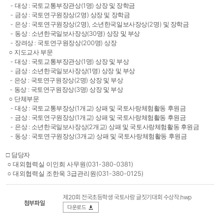
-
:
(1
)
대상
국토교통부장관상
명
상장 및 장학금
-
:
(2
)
금상
국토연구원장상
명
상장 및 장학금
-
:
(2
),
(2
)
은상
국토연구원장상
명
소년한국일보사장상
명
및 장학금
-
:
(30
)
동상
소년한국일보사장상
명
상장 및 부상
-
:
(200
)
장려상
국토연구원장상
명
상장
○
지도교사 부문
-
:
(1
)
대상
국토교통부장관상
명
상장 및 부상
-
:
(1
)
금상
소년한국일보사장상
명
상장 및 부상
-
:
(2
)
은상
국토연구원장상
명
상장 및 부상
-
:
(3
)
동상
국토연구원장상
명
상장 및 부상
○
단체부문
-
:
(1
)
대상
국토교통부장상
개교
상패 및 국토사랑체험활동 후원금
-
:
(1
)
금상
국토연구원장상
개교
상패 및 국토사랑체험활동 후원금
-
:
(2
)
은상
소년한국일보사장상
개교
상패 및 국토사랑체험활동 후원금
-
:
(3
)
동상
국토연구원장상
개교
상패 및 국토사랑체험활동 후원금
□
담당자
(031-380-0381)
○
대외협력실 이인희 사무원
3
(031-380-0125)
○
대외협력실 조한욱
급관리원
제20회 전국초등학생 국토사랑 글짓기대회 수상작.hwp
첨부파일
다운로드