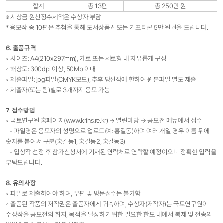
합계
총 13편
총 250만 원
※ 시상금 원천징수세액은 수상자 부담
* 응모작 중 10편은 추첨을 통해 도서상품권 또는 기프티콘 5만 원권을 드립니다.
6. 출품규격
◦ 사이즈: A4(210x297mm), 가로 또는 세로형 내 자유롭게 구성
◦ 해상도: 300dpi 이상, 50Mb 이내
◦ 제출파일: jpg파일(CMYK모드), 추후 당선작에 한하여 원본파일 별도 제출
◦ 제출자(또는 팀)별로 3개까지 응모 가능
7. 접수방법
◦ 국토연구원 홈페이지(
www.krihs.re.kr
) → 열린마당 → 공모전 메뉴에서 접수
- 파일명은 응모자의 성명으로 업로드(예: 홍길동)하며 여러 개일 경우 이름 뒤에
숫자를 붙여서 구분(홍길동1, 홍길동2, 홍길동3)
- 입상작 선정 후 참가신청서에 기재된 연락처로 연락할 예정이오니 정확한 입력을
부탁드립니다.
8. 유의사항
◦ 파일로 제출하여야 하며, 우편 및 방문접수는 불가함
◦ 출품된 작품의 저작권은 출품자에게 귀속하며, 수상자(저작자)는 국토연구원이
수상작을 공모전의 취지, 목적을 달성하기 위한 필요한 한도 내에서 복제 및 전송의