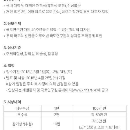
◦ 국내 대학 및 대학원 재학생(휴학생 포함), 전공불문
◦ 개인 혹은 3인 이하 팀으로 응모 가능, 팀으로 참가할 경우 대표자 지정
2.
응모주제
◦ 국토연구원 개원 40주년을 기념할 수 있는 창의적 디자인
◦ 우리 국토의 발전을 이루어낸 국토연구원의 성과를 조화롭게 표현
3. 심사기준
◦ 주제적합성, 창의성, 예술성, 활용성
4. 일정
◦ 접수기간: 2018년 3월 1일(목)∼3월 31일(토)
◦ 발표 및 시상: 2018년 4월 25일(수) 예정
※ 상기 일정은 주최 측 사정에 의해 변경될 수 있음
- 입상자는 개별통지 및 국토연구원 홈페이지(
www.krihs.re.kr
)에 공고
5. 시상내역
최우수상
1편
100만 원
우수상
2편
각 50만 원
각 5만 원
참가상*(추첨)
10편
(도서상품권 또는 기프티콘)