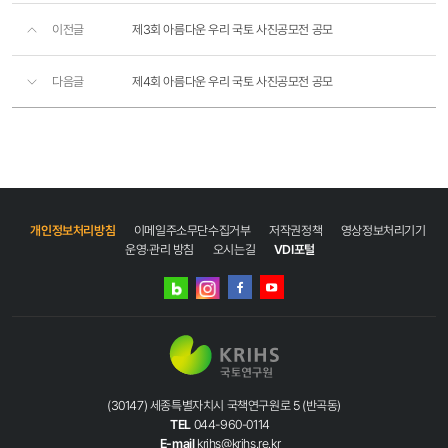
이전글
제3회 아름다운 우리 국토 사진공모전 공모
다음글
제4회 아름다운 우리 국토 사진공모전 공모
개인정보처리방침
이메일주소무단수집거부
저작권정책
영상정보처리기기
운영·관리 방침
오시는길
VDI포털
네이버
인스타그램
블로그
페이스북
유튜브
(30147) 세종특별자치시 국책연구원로 5 (반곡동)
TEL
044-960-0114
E-mail
krihs@krihs.re.kr