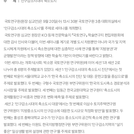
주 제
ㅣ 인구감소시대의 축소도시
국토연구원(원장 심교언)은 9월 20일(수) 13시 30분 국토연구원 3층 대회의실에서
‘인구감소시대의 축소도시’를 주제로 세미나를 개최했다.
국토연구원 심교언 원장은 KCI 등재 전문학술지 『국토연구』 학술연구지 편집위원회에
대한 감사 인사와 더불어, 이번 세미나를 계기로 개별 도시 차원뿐만 아니라 국가 및 지역
도시체계 차원에서 도시 축소현상에 대한 심층적인 사례 연구를 통해 ‘지방분권’과‘
균형발전’이라는 정책 방향에 대한 학술적 기반이 마련되기를 바란다고 밝혔다.
이번 세미나는 개회식(사회: 박소영 국토연구원 연구위원)에 이어 세션 1과 세션 2로
나누어 총 6명의 주제발표가 있었다. 세션 1 ‘인구감소시대의 축소도시 진단’에서는 첫
번째로 박윤미 서울대학교 교수가 ‘한국 축소도시의 진단 및 대응: 문헌고찰을 중심으로’를
주제로 발표했다. 두 번째는 구형수 국토연구원 부연구위원이 ‘한국의 도시축소 경로분석과
시사점’을 주제로 발표했다. 세 번째는 임동근 한국교원대학교 연구원이 ‘축소도시의
경제활동인구 비중과 연령구조 변화 예측’을 주제로 발표했다.
세션 2 ‘인구감소시대의 축소도시 대응’에서는 첫 번째로 이삼수 토지주택연구원
연구위원이 ‘지방중소도시의 인구감소에 대응한 도시규모 적정화 방안’을 발표했다. 두
번째는 홍성조 충북대학교 교수가 ‘인구감소 중소도시의 공간적 축소에 관한 연구’를
발표했다. 세 번째는 이원도 한국지방행정연구원 부연구위원이 ‘인구감소지역의 “살기
좋은” 일상생활 범위 설정에 관한 연구’를 주제로 발표했다.