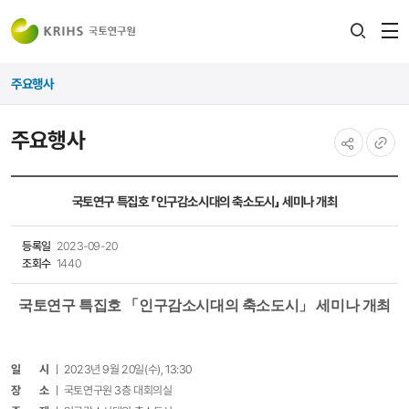
전
검색
열
레이어
주요행사
열기
주요행사
공유하기
URL
복사
국토연구 특집호 「인구감소시대의 축소도시」 세미나 개최
등록일
2023-09-20
조회수
1440
국토연구 특집호 「인구감소시대의 축소도시
」
세미나
개최
일 시
ㅣ 2023년 9월 20일(수), 13:30
장 소
ㅣ 국토연구원 3층 대회의실