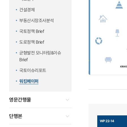
건설경제
부동산시장조사분석
국토정책 Brief
도로정책 Brief
균형발전 모니터링&이슈
Brief
국토이슈리포트
워킹페이퍼
영문간행물
단행본
WP 22-14