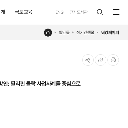
공개
국토교육
영문
ENG
전자도서관
전체
사이트
검색
열기
레이어
홈
발간물
정기간행물
워킹페이퍼
열기
공유하기
URL
인쇄
복사
방안: 필리핀 클락 사업사례를 중심으로