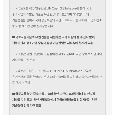
◦
국토교통R&D 연구단은 UN Open GIS Initiative를 통해 국내
중소기업이 개발한 기술을 유엔현장에서 검증하여 해외인지도와
기술품질을 높여서 국내 공공부문의 외산 소프트웨어를 대체하고, 선박건조
등 대형 제조업 분야 신시장을 개척
■ 국토교통기술의 유엔 진출을 지원하는 국가 차원의 정책·전략 없이,
전문기관과 중소
기업 중심의 유엔 기술협력은 지속성에 한계가 있음
◦
그동안 유엔 기술협력 구심점이던 국토교통R&D 사업 종료로 유엔과의
기술협력 단절 우려
◦
국토연구원은 2019년부터 UN Open GIS Initiative 사무국을
유엔본부와 공동 운영하여 유엔과의 기술협력을 지원하고 있으나 인력·예산
등 한계가 존재
■ 국토교통 분야 중소기업 기술의 유엔 브랜드 효과로 국내·외 신시장
개척을 지원하고,
유엔 개발협력에서 한국의 리더십을 강화시키는 유엔
기술협력 전략 마련 필요