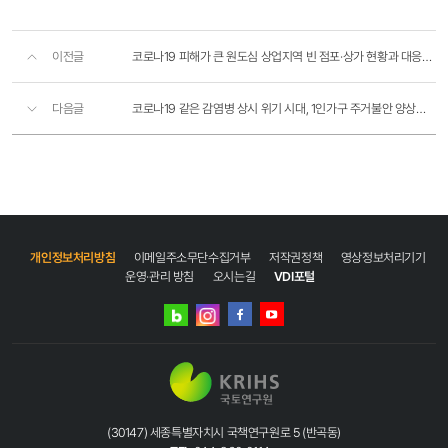
이전글
코로나19 피해가 큰 원도심 상업지역 빈 점포·상가 현황과 대응방안은?
다음글
코로나19 같은 감염병 상시 위기 시대, 1인가구 주거불안 양상과 주거정책 시사점
개인정보처리방침
이메일주소무단수집거부
저작권정책
영상정보처리기기
운영·관리 방침
오시는길
VDI포털
네이버
인스타그램
블로그
페이스북
유튜브
(30147) 세종특별자치시 국책연구원로 5 (반곡동)