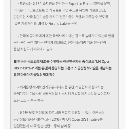
◦
프랑스는 유엔 기술지원을 전담하는‘Expertise France’조직을 운영,
미국은 마이크로소프트 등의 글로벌 기업 주도로 유엔에 기술을 공급,
핀란드는 자국 첨단기술을 가지고 전문가들이 유엔과 교류할 수 있도록
‘유엔 기술혁신랩(UNTIL-Finland Lab)’을 운영
◦
한국의 공여확대에 대한 국제사회 기대는 갈수록 높아가고 있는데 현금·
군사 중심 공여 확대는 한계가 있으므로, 선진국들처럼 기술·전문인력
중심의 한국기여 확대가 필요
■ 한국은 국토교통R&D를 수행하는 전문연구기관 중심으로 ‘UN Open
GIS Initiative’ 라는
유엔이 운영하는 오픈소스 공간정보기술을 개발하는
유엔 다국가 기술협의체에 참여
◦
세계은행·세계보건기구·유니세프 등 유엔 개발협력에 참여하는
국제기구는 기술사용 비용부담을 감소시켜 개발협력 지속성을 높이고자
오픈 소스 기술을 활용
◦
유엔본부도 유엔활동 파트너와 무료로 공유할 수 있는 오픈소스
공간정보기술을 개발하고자 2016년에 UN Open GIS Initiative를
설립했는데, 미국·일본·핀란드 등이 참여 중