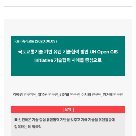
국토이슈리포트 (2020.06.03)
국토교통기술 기반 유엔 기술협력 방안 UN Open GIS
Initiative 기술협력 사례를 중심으로
강혜경
연구위원,
황유원
연구원,
김은화
연구원,
이시형
연구원,
임거배
연구원
｜요약｜
■
선진국은 기술 중심 유엔협력 기반을 갖추고 자국 기술을 유엔활동에
접목하는 데 적극적