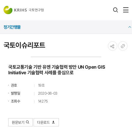
전
검색
열
레이어
정기간행물
열기
국토이슈리포트
공유하기
URL
복사
국토교통기술 기반 유엔 기술협력 방안 UN Open GIS
Initiative 기술협력 사례를 중심으로
권호
19호
발행일
2020-06-03
조회수
14275
원문보기
다운로드