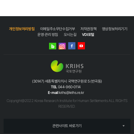
개인정보처리방침
이메일주소무단수집거부
저작권정책
영상정보처리기기
운영·관리 방침
오시는길
VDI포털
네이버
인스타그램
블로그
페이스북
유튜브
(30147) 세종특별자치시 국책연구원로 5 (반곡동)
TEL
044-960-0114
E-mail
krihs@krihs.re.kr
Copyright@2022 Korea Research Institute for Human Settlements ALL RIGHTS
RESERVED.
관련사이트 바로가기