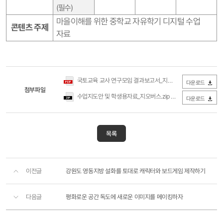
(
필수
)
마을이해를 위한 중학교 자유학기 디지털 수업
콘텐츠 주제
자료
국토교육 교사 연구모임 결과보고서_지오버스.pdf
(1.31MB / 다운
다운로드
첨부파일
수업지도안 및 학생용자료_지오버스.zip
(1.8MB / 다운로드 467회)
다운로드
목록
이전글
강원도 영동지방 설화를 토대로 캐릭터와 보드게임 제작하기
다음글
평화로운 공간 독도에 새로운 이미지를 메이킹하자