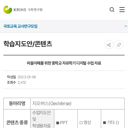
전
검색
열
레이어
국토교육 교사연구모임
열기
학습지도안/콘텐츠
공유하기
URL
복사
마을이해를 위한 중학교 자유학기 디지털 수업 자료
작성일
2023-01-09
조회수
2,412
동아리명
지오버스
(GeoVerse)
수업지도안
및
콘텐츠 종류
영상
기타
: ( )
PPT
□
■
■
학생용자료