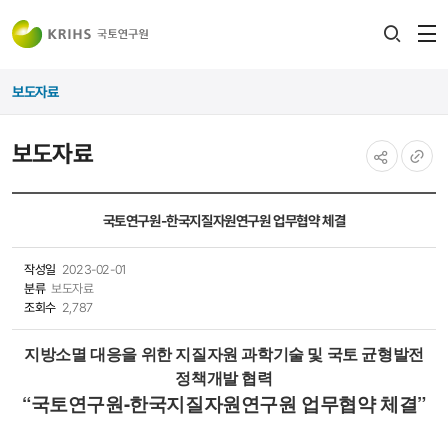
전
검색
열
레이어
보도자료
열기
보도자료
공유하기
URL
복사
국토연구원-한국지질자원연구원 업무협약 체결
작성일
2023-02-01
분류
보도자료
조회수
2,787
지방소멸 대응을 위한 지질자원 과학기술 및 국토 균형발전
정책개발 협력
“국토연구원-한국지질자원연구원 업무협약 체결”