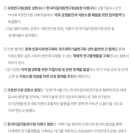
□
국토연구원(원장 강현수)
과
한국지질자원연구원(원장 이평구)
은 2월 1일(수) 오전
11시에 국토연구원 대회의실에서
‘국토 균형발전과 지방소멸 해결을 위한 업무협약’
을
체결했다.
◦ 이날 협약식에는 강현수 국토연구원 원장, 이평구 한국지질자원연구원 원장 등
관계자들이 참석했다.
□ 이번 협약은
경제·인문사회연구회와 국가과학기술연구회 산하 출연연 간 협력
을 통해
지방소멸과 같은 사회적 현안에 대응할 수 있는
학제적 연구플랫폼을 구축
한다는 점에서
의미가 있다.
◦ 양 기관은
지역 활성화를 위한 지질자원 및 관련 정책을 발굴
하고 연구 자료 공유 및 인력
교류 등
지방소멸 대응을 위한 상호 협력을 추진
할 예정이다.
□
국토연구원 강현수 원장
은 “오랜 역사를 지닌 한국지질자원연구원과 협력하게 된 데에
감사와 환영”을 전하며, “과학기술계 연구기관과의 협력으로 국토연구원의
국가균형발전과 국토자원의 효율적인 활용을 위한 정책 연구에 큰 도움이 될 것으로
기대”한다고 말했다.
□
한국지질자원연구원 이평구 원장
은 “과학기술 분야와 인문사회 분야의 협업을 통해
다학제적 연구플랫폼을 구축하는 계기를 마련하고, KIGAM의 지역조직이 모범 사례가