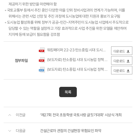
제공하기 위한 방안을 마련해야 함
◦ 국토교통부 등에서 추진 중인 다양한 마을 단위 정비사업과의 연계가 가능하며, 이를
위해서는 관련 사업 선정 및 추진 과정에 도시농업에 대한 지원과 홍보가 요구됨
◦ 도시농업 활성화를 위해 정부가 공공–민간–지역주민이 도시농업 사업에서 주도적으로
담당할 수 있는 역할을 설정하고 가장 효과적으로 사업 추진을 위한 모델을 제안하여
지자체 등에 보급이 필요함을 강조함
워킹페이퍼 22-23 탄소중립 시대 도시농업 정책 동향 및 국내·외 사례 분석(국토연구원).pdf
다운로드
(보도자료) 탄소중립 시대 도시농업 정책 동향 및 국내·외 사례 분석(국토연구원).pdf
첨부파일
다운로드
(보도자료) 탄소중립 시대 도시농업 정책 동향 및 국내·외 사례 분석(국토연구원).hwp
다운로드
목록
이전글
‘제27회 전국 초등학생 국토사랑 글짓기대회’ 시상식 개최
다음글
건설근로자 관점의 건설현장 위험요인 파악