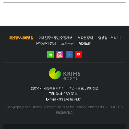
개인정보처리방침
이메일주소무단수집거부
저작권정책
영상정보처리기기
운영·관리 방침
오시는길
VDI포털
네이버
인스타그램
블로그
페이스북
유튜브
(30147) 세종특별자치시 국책연구원로 5 (반곡동)
TEL
044-960-0114
E-mail
krihs@krihs.re.kr
Copyright@2022 Korea Research Institute for Human Settlements ALL RIGHTS
RESERVED.