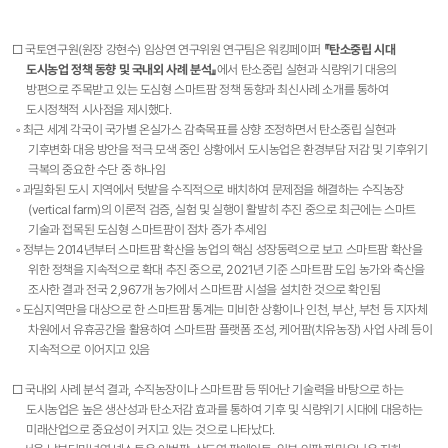
□ 국토연구원(원장 강현수) 임상연 연구위원 연구팀은 워킹페이퍼
『탄소중립 시대
도시농업 정책 동향 및 국내외 사례 분석』
에서 탄소중립 실현과 식량위기 대응의
방편으로 주목받고 있는 도심형 스마트팜 정책 동향과 최신사례 소개를 통하여
도시정책적 시사점을 제시했다.
◦ 최근 세계 각국이 국가별 온실가스 감축목표를 상향 조정하면서 탄소중립 실현과
기후변화 대응 방안을 적극 모색 중인 상황에서 도시농업은 환경부담 저감 및 기후위기
극복의 중요한 수단 중 하나임
◦ 과밀화된 도시 지역에서 텃밭을 수직적으로 배치하여 문제점을 해결하는 수직농장
(vertical farm)의 이론적 검증, 실험 및 실행이 활발히 추진 중으로 최근에는 스마트
기술과 접목된 도심형 스마트팜이 점차 증가 추세임
◦ 정부는 2014년부터 스마트팜 확산을 농업의 핵심 성장동력으로 보고 스마트팜 확산을
위한 정책을 지속적으로 확대 추진 중으로, 2021년 기준 스마트팜 도입 농가와 축산을
조사한 결과 전국 2,967개 농가에서 스마트팜 시설을 설치한 것으로 확인됨
◦ 도심지역만을 대상으로 한 스마트팜 통계는 미비한 상황이나 인천, 부산, 부천 등 지자체
차원에서 유휴공간을 활용하여 스마트팜 플랫폼 조성, 케어팜(치유농장) 사업 사례 등이
지속적으로 이어지고 있음
□ 국내외 사례 분석 결과, 수직농장이나 스마트팜 등 뛰어난 기술력을 바탕으로 하는
도시농업은 높은 생산성과 탄소저감 효과를 통하여 기후 및 식량위기 시대에 대응하는
미래산업으로 중요성이 커지고 있는 것으로 나타났다.