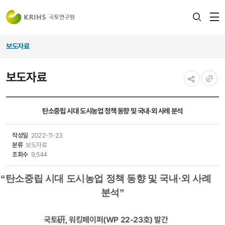
전
검색
열
레이어
보도자료
열기
보도자료
공유하기
URL
복사
탄소중립 시대 도시농업 정책 동향 및 국내·외 사례 분석
작성일
2022-11-23
분류
보도자료
조회수
9,544
“
탄소중립 시대 도시농업 정책 동향 및 국내·외 사례
분석
”
국토
硏
, 워킹페이퍼(WP 22-23호) 발간