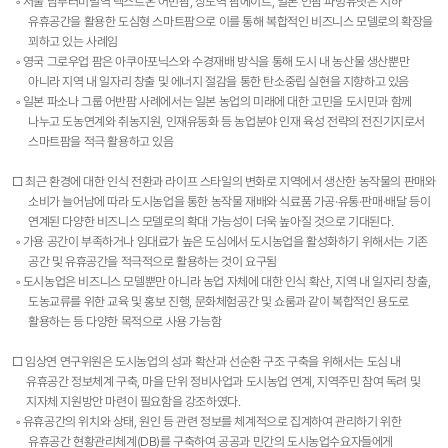
◦ 서울 남부터미널역 넥스트온 어번팜, 상도역 팜에이트, 일본 인팜 파밍유닛은 지하
유휴공간을 활용한 도심형 스마트팜으로 이를 통해 복합적인 비즈니스 모델로의 확장을
꾀하고 있는 사례임
◦ 영국 그로우업 팜은 아쿠아포닉스와 수경재배 방식을 통해 도시 내 농산물 생산뿐만
아니라 지역 내 일자리 창출 및 에너지 절감을 통한 탄소중립 실현을 지향하고 있음
◦ 일본 파소나 그룹 어반팜 사례에서는 일본 농업의 미래에 대한 고민을 도시민과 함께
나누고 도농연계와 취농지원, 인재유동화 등 농업분야 인재 육성 전략의 전진기지로서
스마트팜을 적극 활용하고 있음
□ 최근 환경에 대한 인식 전환과 라이프 스타일의 변화로 지역에서 생산한 농작물의 판매와
소비가 늘어남에 따라 도시농업을 통한 농작물 재배와 식료품 가공·유통·판매·배달 등이
연계된 다양한 비즈니스 모델로의 확대 가능성이 더욱 높아질 것으로 기대된다.
◦ 가용 공간이 부족하거나 임대료가 높은 도심에서 도시농업을 활성화하기 위해서는 기존
공간 및 유휴공간을 적극적으로 활용하는 것이 요구됨
◦ 도시농업은 비즈니스 모델뿐만 아니라 농업 자체에 대한 인식 확산, 지역 내 일자리 창출,
도농교류를 위한 교육 및 홍보 진행, 문화체험공간 및 쇼룸과 같이 복합적인 용도로
활용하는 등 다양한 목적으로 사용 가능함
□ 임상연 연구위원은 도시농업의 성과 확산과 선순환 구조 구축을 위해서는 도심 내
유휴공간 정보체계 구축, 마을 단위 정비사업과 도시농업 연계, 지역주민 참여 독려 및
지자체 지원방안 마련이 필요함을 강조하였다.
◦ 유휴공간의 위치와 상태, 원인 등 관련 정보를 체계적으로 집계하여 관리하기 위한
유휴공간 현황관리체계(DB)를 구축하여 공공과 민간의 도시농업수요자들에게