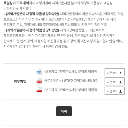
책임성이 모두 취약
하다고 평가하며 지역개발사업 분야의 재정적 자율성과 책임성
강화방안을 제안했다.
◦
(지역개발분야 재정적 자율성 강화방안)
지역개발정책에 대한 지방자치단체의 재원 확충,
포괄보조방식과 사업선택권 확대, 중앙정부와 지방자치단체 간 재정사업에 대한 사전
조정제도 도입, 지역개발사업 추진과정에서의 지방의회 및 지역주민 참여 유도
◦
(지역개발분야 재정적 책임성 강화방안)
지역재정여건 등을 고려한 수직적
재정조정제도와 수평적 재정조정제도의 탄력적 운용, 지역개발사업 예산과 지방재정
관리제도 간 연계 강화, 재정사업의 집행과정 평가 강화 및 예산과정에 평가결과 반영 확대,
지역개발사업에 대한 협력적 사후관리 강화 필요
(보도자료) 지역개발사업 분야의 재정적 자율성과 책임성 강화방안(국토연구원).hwp
다운로드
국토정책Brief 878호 지역개발사업 분야의 재정적 자율성과 책임성 강화방안(국토연구원).pdf
첨부파일
다운로드
(보도자료) 지역개발사업 분야의 재정적 자율성과 책임성 강화방안(국토연구원).pdf
다운로드
목록