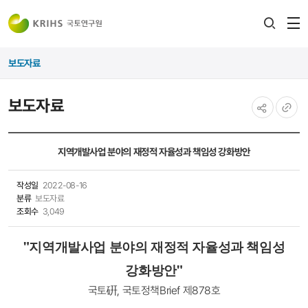
전
검색
열
레이어
보도자료
열기
보도자료
공유하기
URL
복사
지역개발사업 분야의 재정적 자율성과 책임성 강화방안
작성일
2022-08-16
분류
보도자료
조회수
3,049
"
지역개발사업 분야의 재정적 자율성과 책임성
강화방안
"
국토硏, 국토정책Brief 제878호