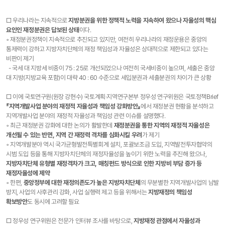
□ 우리나라는 지속적으로
지방분권을 위한 정책적 노력을 지속하여 왔으나 자율성의 핵심
요인인 재정분권은 답보된 상태
이다.
◦ 재정분권정책이 지속적으로 추진되고 있지만, 여전히 우리나라의 재정운용은 중앙의
통제력이 강하고 지방자치단체의 재정 책임성과 자율성은 상대적으로 제한되고 있다는
비판이 제기
- 국세 대 지방세 비중이 75 : 25로 개선되었으나 여전히 국세비중이 높으며, 세출은 중앙
대 지방(지방교육 포함)이 대략 40 : 60 수준으로 세입분권과 세출분권의 차이가 큰 상황
□ 이에 국토연구원(원장 강현수) 국토계획·지역연구본부 정우성 연구위원은 국토정책Brief
『지역개발사업 분야의 재정적 자율성과 책임성 강화방안』
에서 재정분권 현황을 분석하고
지역개발사업 분야의 재정적 자율성과 책임성 관련 이슈를 설명했다.
◦ 최근 재정분권 강화에 대한 논의가 활발한데
재정분권을 통한 지역의 재정적 자율성은
개선될 수 있는 반면, 지역 간 재정력 격차를 심화시킬 우려
가 제기
◦ 지역개발분야 역시 국가균형발전특별회계 설치, 포괄보조금 도입, 지역발전투자협약의
시범 도입 등을 통해 지방자치단체의 재정자율성을 높이기 위한 노력을 추진해 왔으나,
지방자치단체 유형별 재정격차가 크고, 매칭펀드 방식으로 인한 지방비 부담 증가 등
재정자율성에 제약
◦ 한편,
중앙정부에 대한 재정의존도가 높은 지방자치단체
의 무분별한 지역개발사업의 남발
방지, 사업의 사후관리 강화, 사업 실행력 제고 등을 위해서는
지방재정의 책임성
확보방안
도 동시에 고려할 필요
□ 정우성 연구위원은 전문가 인터뷰 조사를 바탕으로,
지방재정 관점에서 자율성과