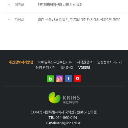
이전글
젠트리피케이션의 범죄 감소 효과
다음글
월간 「국토」 8월호 발간, '디지털 대전환 시대의 국토정책 과제'
개인정보처리방침
이메일주소무단수집거부
저작권정책
영상정보처리기기
운영·관리 방침
오시는길
VDI포털
네이버
인스타그램
블로그
페이스북
유튜브
(30147) 세종특별자치시 국책연구원로 5 (반곡동)
TEL
044-960-0114
E-mail
krihs@krihs.re.kr