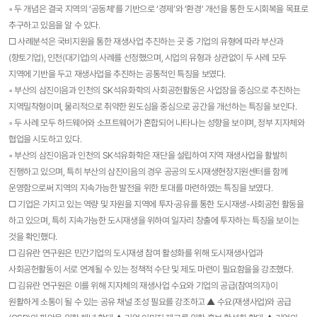
◦ 두 개념은 결국 지역의 ‘공동체’를 기반으로 ‘경제’와 ‘환경’ 개선을 통한 도시회복을 목표로
추구하고 있음을 알 수 있다.
□ 사례분석은 국비지원을 통한 재생사업 추진하는 곳 중 기업의 유형에 따라 부산과
(향토기업), 인천(대기업)의 사례를 선정했으며, 시업의 유형과 상관없이 두 사례 모두
지역에 기반을 두고 재생사업을 추진하는 공통적인 특징을 보였다.
◦ 부산의 삼진이음과 인천의 SK석유화학의 사회공헌활동은 사업장을 중심으로 추진하는
지역밀착형이며, 물리적으로 취약한 원도심을 중심으로 공간을 개선하는 특징을 보인다.
◦ 두 사례 모두 하드웨어와 소프트웨어가 혼합되어 나타나는 성향을 보이며, 정부 지자체와
협업을 시도하고 있다.
◦ 부산의 삼진이음과 인천의 SK석유화학은 재단을 설립하여 지역 재생사업을 활발히
진행하고 있으며, 특히 부산의 삼진이음의 경우 공공의 도시재생현장지원센터를 함께
운영함으로써 지역의 지속가능한 발전을 위한 토대를 마련하였는 특징을 보였다.
□ 기업은 가지고 있는 역량 및 자원을 지역에 투자·공유를 통한 도시재생-사회공헌 활동을
하고 있으며, 특히 지속가능한 도시재생을 위하여 일자리 창출에 투자하는 특징을 보이는
것을 확인했다.
□ 김유란 연구원은 민간기업의 도시재생 참여 활성화를 위해 도시재생사업과
사회공헌활동이 서로 연계될 수 있는 정책적 수단 및 제도 마련이 필요함을을 강조했다.
□ 김유란 연구원은 이를 위해 지자체의 재생사업 수요와 기업의 공급(참여의지)이
원활하게 소통이 될 수 있는 공유 채널 조성 필요를 강조하고 ▲ 수요(재생사업)와 공급