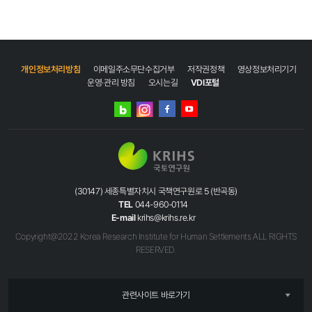
개인정보처리방침
이메일주소무단수집거부
저작권정책
영상정보처리기기
운영·관리 방침
오시는길
VDI포털
네이버
인스타그램
블로그
페이스북
유튜브
(30147) 세종특별자치시 국책연구원로 5 (반곡동)
TEL
044-960-0114
E-mail
krihs@krihs.re.kr
Copyright@2022 Korea Research Institute for Human Settlements ALL RIGHTS
RESERVED.
관련사이트 바로가기