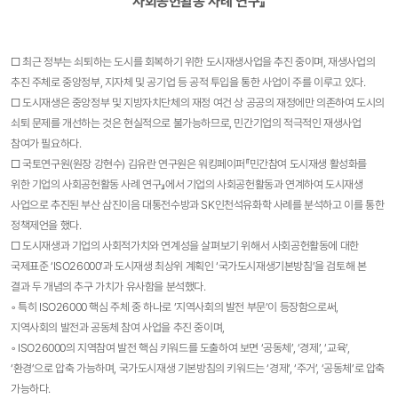
사회공헌활동 사례 연구​
』
□ 최근 정부는 쇠퇴하는 도시를 회복하기 위한 도시재생사업을 추진 중이며, 재생사업의
추진 주체로 중앙정부, 지자체 및 공기업 등 공적 투입을 통한 사업이 주를 이루고 있다.
□ 도시재생은 중앙정부 및 지방자치단체의 재정 여건 상 공공의 재정에만 의존하여 도시의
쇠퇴 문제를 개선하는 것은 현실적으로 불가능하므로, 민간기업의 적극적인 재생사업
참여가 필요하다.
□ 국토연구원(원장 강현수) 김유란 연구원은 워킹페이퍼『민간참여 도시재생 활성화를
위한 기업의 사회공헌활동 사례 연구』에서 기업의 사회공헌활동과 연계하여 도시재생
사업으로 추진된 부산 삼진이음 대통전수방과 SK인천석유화학 사례를 분석하고 이를 통한
정책제언을 했다.
□ 도시재생과 기업의 사회적가치와 연계성을 살펴보기 위해서 사회공헌활동에 대한
국제표준 ‘ISO26000’과 도시재생 최상위 계획인 ‘국가도시재생기본방침’을 검토해 본
결과 두 개념의 추구 가치가 유사함을 분석했다.
◦ 특히 ISO26000 핵심 주체 중 하나로 ‘지역사회의 발전 부문’이 등장함으로써,
지역사회의 발전과 공동체 참여 사업을 추진 중이며,
◦ ISO26000의 지역참여 발전 핵심 키워드를 도출하여 보면 ‘공동체’, ‘경제’, ‘교육’,
‘환경’으로 압축 가능하며, 국가도시재생 기본방침의 키워드는 ‘경제’, ‘주거’, ‘공동체’로 압축
가능하다.