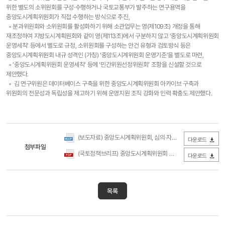
위한 별도의 소위원회를 구성·수행하거나 국토교통부가 발주하는 연구용역을
중앙도시계획위원회가 직접 수행하는 방식으로 추진,
◦ 분과위원회와 소위원회를 활성화하기 위해 소관업무는 영(제109조) 개정을 통해
재조정하여 지방도시계획원회와 같이 영(제113조)에서 구분하지 않고 ‘중앙도시계획위원회
운영세칙’ 등에서 별도로 규정, 소위원회를 구성하는 안건 유형과 검토방식 등은
중앙도시계획위원회 내규 성격인 (가칭) ‘중앙도시계위원회 운영기준’을 별도로 마련,
◦ ‘중앙도시계획위원회 운영세칙’ 등에 ‘민간위원선정위원회’ 조항을 신설할 것으로
제안했다.
◦ 김 연구위원은 데이터베이스 구축을 위한 중앙도시계획위원회 아카이브 구축과
위원회의 전문성과 독립성을 제고하기 위해 운영지원 조직 강화와 인력 확충도 제안했다.
(보도자료) 중앙도시계획위원회, 심의·자문 기능 강화를 통한 운영 개선 필요 (국토연구원).hwp
다운로드
첨부파일
(국토정책브리프) 중앙도시계획위원회 운영 개선방안(국토연구원).pdf
다운로드
목록