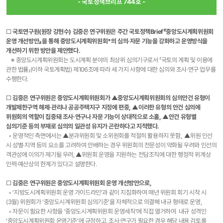
- 국토정책브리프 744호 -
□
국토연구원(원장 강현수) 김중은 연구위원은 주간 국토정책Brief『중앙도시계획위원회
운영 개선방안』을 통해 중앙도시계획위원회*의 심의·자문 기능을 강화하고 운영방식을
개선하기 위한 방안을 제안했다.
※ 중앙도시계획위원회는 도시계획 분야의 최상위 심의기구로서 「국토의 계획 및 이용에
관한 법률」(이하 국토계획법) 제106조에 따라 세 가지 사항에 대한 심의와 조사·연구 업무를
수행한다.
□
김중은 연구위원은 중앙도시계획위원회가 ▲중앙도시계획위원회의 심의안건 유형이
개발제한구역 해제·관리나 공공주택지구 지정에 편중, ▲이러한 유형의 안건 심의에
위원회의 역할이 집중돼 조사·연구나 자문 기능이 상대적으로 소홀, ▲안건 유형별
심의기준 등의 부재로 심의의 일관성 유지가 곤란하다고 지적했다.
◦ 운영적인 측면에서는 ▲분과위원회 및 소위원회를 적절히 활용하지 못함, ▲위원 인선
시 성별·지역 등의 요소를 고려하여 안배하는 경우 위원회의 전문성이 약화될 우려와 인선의
객관성에 이의가 제기될 우려, ▲위원회 운영을 지원하는 전담조직에 대한 행정적 위계상
인력·예산상의 한계가 있다고 설명한다.
□
김중은 연구위원은 중앙도시계획위원회 운영 개선방안으로,
◦ ‘지방도시계획위원회 운영 가이드라인’과 같이 지침화하여 매년 위원회 회기 시작 시
(3월) 위원회가 ‘중앙도시계위원회 심의기준’을 자체적으로 의결해 내규 형태로 운영,
◦ 자문이 필요한 사항을 ‘중앙도시계획위원회 운영세칙’에 직접 열거하여 내규 성격인
‘중앙도시계획위원회 운영기준’에 규정하고, 조사·연구가 필요한 경우 해당 내용 검토를