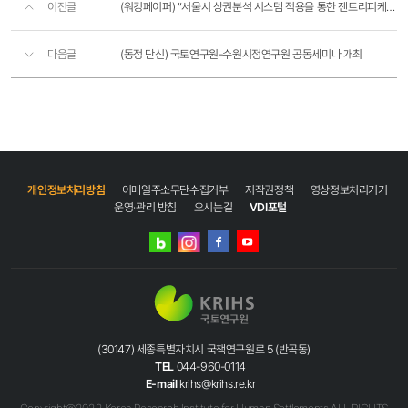
이전글
(워킹페이퍼) “서울시 상권분석 시스템 적용을 통한 젠트리피케이션 진단 서울 동북권과 서남권 단계진행”
다음글
(동정 단신) 국토연구원-수원시정연구원 공동세미나 개최
개인정보처리방침
이메일주소무단수집거부
저작권정책
영상정보처리기기
운영·관리 방침
오시는길
VDI포털
네이버
인스타그램
블로그
페이스북
유튜브
(30147) 세종특별자치시 국책연구원로 5 (반곡동)
TEL
044-960-0114
E-mail
krihs@krihs.re.kr